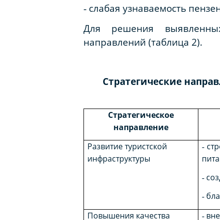
‑ слабая узнаваемость пензе
Для решения выявленных
направлений (таблица 2).
Стратегические напра
Стратегическое
направление
Развитие туристской
‑ ст
инфраструктуры
пита
‑ со
‑ бл
Повышения качества
‑ вн