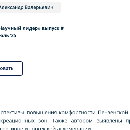
Александр Валерьевич
Научный лидер» выпуск #
Июль ‘25
овать
рспективы повышения комфортности Пензенской 
рекреационных зон. Также автором выявлены 
в регионе и городской агломерации.