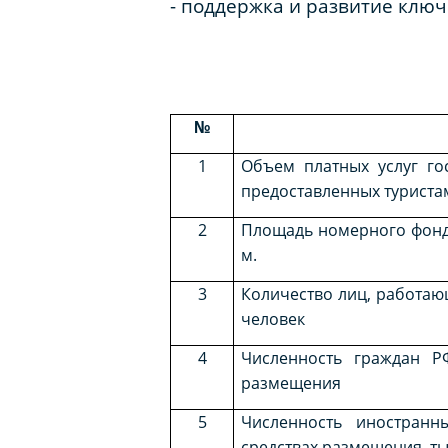
- поддержка и развитие ключ
№
1
Объем платных услуг го
предоставленных туристам
2
Площадь номерного фонда
м.
3
Количество лиц, работающ
человек
4
Численность граждан Р
размещения
5
Численность иностранн
средствах размещения, ты