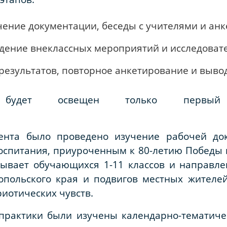
ение документации, беседы с учителями и анк
ние внеклассных мероприятий и исследовате
результатов, повторное анкетирование и выво
удет освещен только первый 
имента.
ента было проведено изучение рабочей док
оспитания, приуроченным к 80-летию Победы 
ватывает обучающихся 1-11 классов и направ
опольского края и подвигов местных жителей
иотических чувств.
практики были изучены календарно-тематич