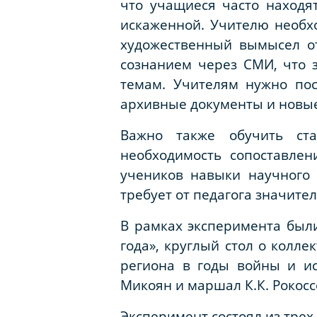
что учащиеся часто находя
искаженной. Учителю необх
художественный вымысел о
сознанием через СМИ, что 
темам. Учителям нужно по
архивные документы и новые
Важно также обучить ста
необходимость сопоставлен
учеников навыки научного 
требует от педагога значите
В рамках эксперимента был
года», круглый стол о колл
региона в годы войны и ис
Микоян и маршал К.К. Рокоссов
Эксперимент состоял из трех