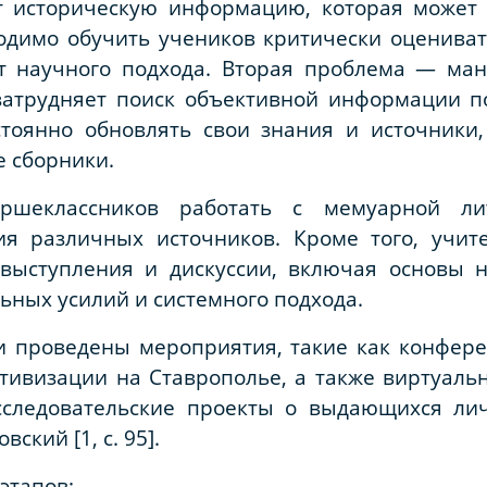
т историческую информацию, которая может
одимо обучить учеников критически оцениват
т научного подхода. Вторая проблема — ма
затрудняет поиск объективной информации 
стоянно обновлять свои знания и источники
 сборники.
ршеклассников работать с мемуарной лит
ия различных источников. Кроме того, учит
выступления и дискуссии, включая основы на
льных усилий и системного подхода.
и проведены мероприятия, такие как конфер
ективизации на Ставрополье, а также виртуаль
следовательские проекты о выдающихся лич
ский [1, с. 95].
 этапов: