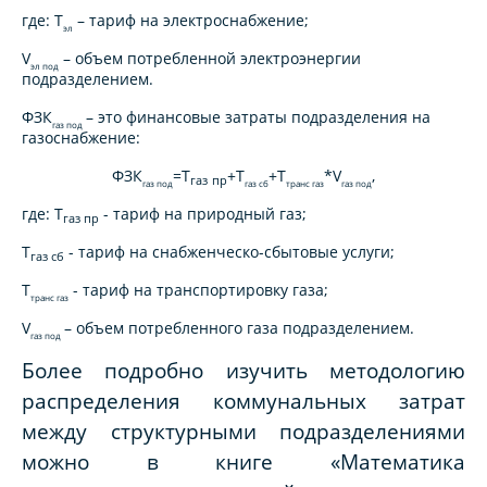
где:
Т
– тариф на электроснабжение;
эл
V
– объем потребленной электроэнергии
эл под
подразделением.
ФЗК
– это финансовые затраты подразделения на
газ под
газоснабжение:
ФЗК
=
Т
+
Т
+
Т
*
V
,
газ
пр
газ под
газ сб
транс газ
газ под
где:
Т
- тариф на природный газ;
газ пр
Т
- тариф на снабженческо-сбытовые услуги;
газ сб
Т
- тариф на транспортировку газа;
транс газ
V
– объем потребленного газа подразделением.
газ под
Более подробно изучить методологию
распределения коммунальных затрат
между структурными подразделениями
можно в книге «Математика