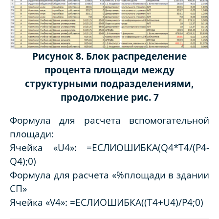
Рисунок 8. Блок распределение
процента площади между
структурными подразделениями,
продолжение рис. 7
Формула для расчета вспомогательной
площади:
Ячейка «U4»: =ЕСЛИОШИБКА(Q4*T4/(P4-
Q4);0)
Формула для расчета «%площади в здании
СП»
Ячейка «V4»: =ЕСЛИОШИБКА((T4+U4)/P4;0)