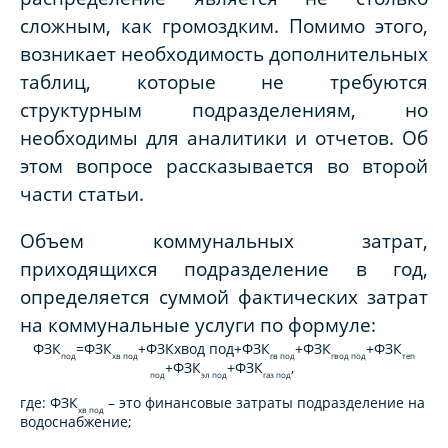
сложным, как громоздким. Помимо этого,
возникает необходимость дополнительных
таблиц, которые не требуются
структурным подразделениям, но
необходимы для аналитики и отчетов. Об
этом вопросе рассказывается во второй
части статьи.
Объем коммунальных затрат,
приходящихся подразделение в год,
определяется суммой фактических затрат
на коммунальные услуги по формуле:
ФЗК
=
ФЗК
+
ФЗК
хвод под
+
ФЗК
+
ФЗК
+
ФЗК
под
хв под
гв под
гвод под
теп
+
ФЗК
+ФЗК
,
под
эл под
газ под
где:
ФЗК
– это финансовые затраты подразделение на
хв под
водоснабжение;