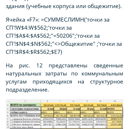
здания (учебные корпуса или общежитие).
Ячейка «F7»: =СУММЕСЛИМН('точки за
СП'!W$4:W$562;'точки за
СП'!$A$4:$A$562;"=50206";'точки за
СП'!$N$4:$N$562;"<>Общежитие" ;'точки за
СП'!$R$4:$R$562;$E7)
На рис. 12 представлены сведенные
натуральных затраты по коммунальным
услугам приходящихся на структурное
подразделение.