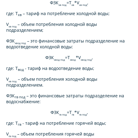
ФЗК
=
Т
*
V
,
хв под
хв
хв под
где:
Т
–
тариф на потребление холодной воды;
хв
V
– объем потребления холодной воды
хв под
подразделением;
ФЗК
– это финансовые затраты подразделение на
хвод под
водоотведение холодной воды:
ФЗК
=
Т
*
V
,
хвод под
хвод
хвод под
где:
Т
- тариф на водоотведение воды;
вод
V
– объем потребления холодной воды
хв под
подразделением.
ФЗК
– это финансовые затраты подразделение на
гв под
водоснабжение:
ФЗК
=
Т
*
V
,
гв под
гв
гв под
где:
Т
- тариф на потребление горячей воды;
гв
V
– объем потребления горячей воды
гв под