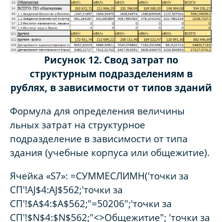
Рисунок 12. Свод затрат по
структурным подразделениям в
рублях, в зависимости от типов зданий
Формула для определения величины
льных затрат на структурное
подразделение в зависимости от типа
здания (учебные корпуса или общежитие).
Ячейка «S7»: =СУММЕСЛИМН('точки за
СП'!AJ$4:AJ$562;'точки за
СП'!$A$4:$A$562;"=50206";'точки за
СП'!$N$4:$N$562;"<>Общежитие"; 'точки за