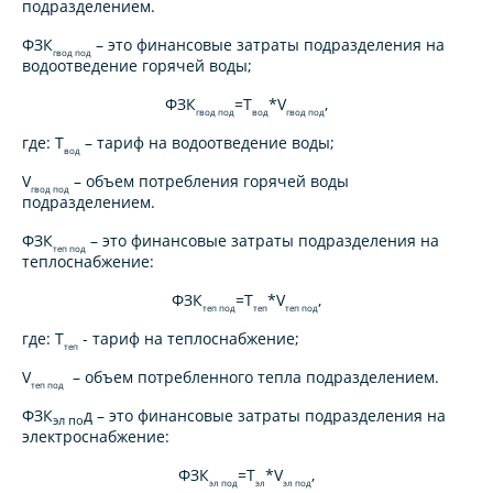
подразделением.
ФЗК
– это финансовые затраты подразделения на
гвод под
водоотведение горячей воды;
ФЗК
=
Т
*
V
,
гвод под
вод
гвод под
где:
Т
– тариф на водоотведение воды;
вод
V
– объем потребления горячей воды
гвод под
подразделением.
ФЗК
– это финансовые затраты подразделения на
теп под
теплоснабжение:
ФЗК
=
Т
*
V
,
теп под
теп
теп под
где:
Т
- тариф на теплоснабжение;
теп
V
– объем потребленного тепла подразделением.
теп под
ФЗК
д
– это финансовые затраты подразделения на
эл по
электроснабжение:
ФЗК
=
Т
*
V
,
эл под
эл
эл под