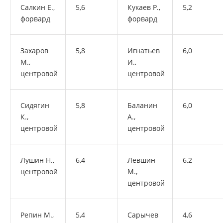
Салкин Е.,
5,6
Кукаев Р.,
5,2
форвард
форвард
Захаров
5,8
Игнатьев
6,0
М.,
И.,
центровой
центровой
Сидягин
5,8
Баланин
6,0
К.,
А.,
центровой
центровой
Лушин Н.,
6,4
Левшин
6,2
центровой
М.,
центровой
Репин М.,
5,4
Сарычев
4,6