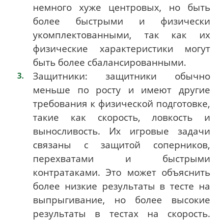
немного хуже центровых, но быть
более быстрыми и физически
укомплектованными, так как их
физические характеристики могут
быть более сбалансированными.
Защитники: защитники обычно
меньше по росту и имеют другие
требования к физической подготовке,
такие как скорость, ловкость и
выносливость. Их игровые задачи
связаны с защитой соперников,
перехватами и быстрыми
контратаками. Это может объяснить
более низкие результаты в тесте на
выпрыгивание, но более высокие
результаты в тестах на скорость.