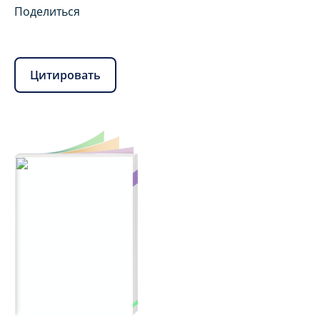
Поделиться
Цитировать