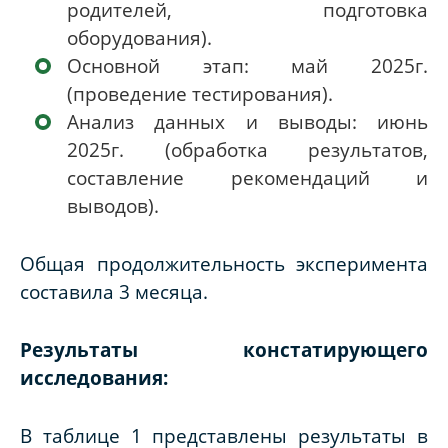
родителей, подготовка
оборудования).
Основной этап: май 2025г.
(проведение тестирования).
Анализ данных и выводы: июнь
2025г. (обработка результатов,
составление рекомендаций и
выводов).
Общая продолжительность эксперимента
составила 3 месяца.
Результаты констатирующего
исследования:
В таблице 1 представлены результаты в