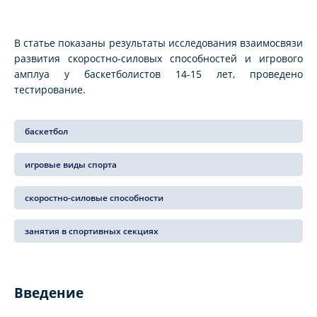
В статье показаны результаты исследования взаимосвязи
развития скоростно-силовых способностей и игрового
амплуа у баскетболистов 14-15 лет, проведено
тестирование.
баскетбол
игровые виды спорта
скоростно-силовые способности
занятия в спортивных секциях
Введение