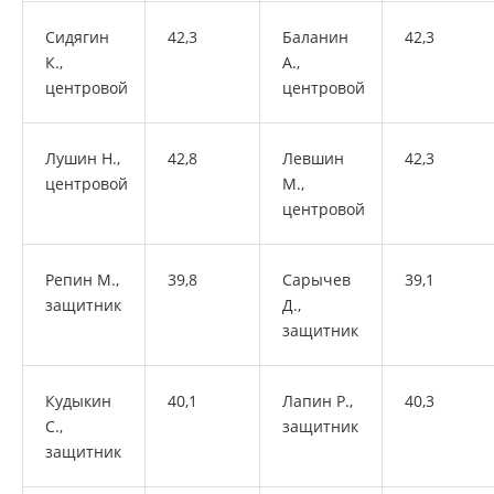
Сидягин
42,3
Баланин
42,3
К.,
А.,
центровой
центровой
Лушин Н.,
42,8
Левшин
42,3
центровой
М.,
центровой
Репин М.,
39,8
Сарычев
39,1
защитник
Д.,
защитник
Кудыкин
40,1
Лапин Р.,
40,3
С.,
защитник
защитник