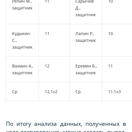
Репин М.,
11
Сарычев
10
защитник
Д.,
защитник
Кудыкин
11
Лапин Р.,
10
С.,
защитник
защитник
Вахмин А.,
12
Еремин Б.,
11
защитник
защитник
Ср.
12,1±2
Ср.
11,1±3
По итогу анализа данных, полученных в
ходе тестирования, можно сделать вывод,