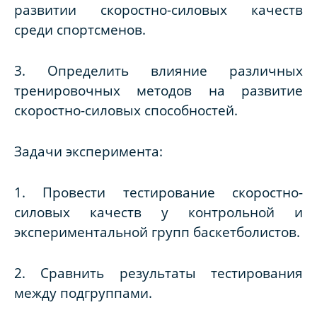
развитии скоростно-силовых качеств
среди спортсменов.
3. Определить влияние различных
тренировочных методов на развитие
скоростно-силовых способностей.
Задачи эксперимента:
1. Провести тестирование скоростно-
силовых качеств у контрольной и
экспериментальной групп баскетболистов.
2. Сравнить результаты тестирования
между подгруппами.