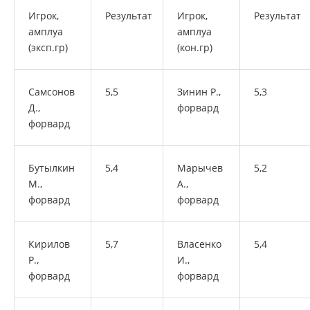
Игрок,
Результат
Игрок,
Результат
амплуа
амплуа
(эксп.гр)
(кон.гр)
Самсонов
5,5
Зинин Р.,
5,3
Д.,
форвард
форвард
Бутылкин
5,4
Марычев
5,2
М.,
А.,
форвард
форвард
Кирилов
5,7
Власенко
5,4
Р.,
И.,
форвард
форвард