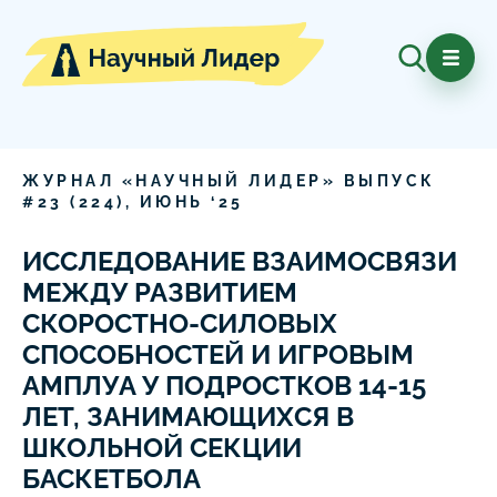
ЖУРНАЛ «НАУЧНЫЙ ЛИДЕР» ВЫПУСК
#
23
(
224
),
ИЮНЬ
‘
25
ИССЛЕДОВАНИЕ ВЗАИМОСВЯЗИ
МЕЖДУ РАЗВИТИЕМ
СКОРОСТНО-СИЛОВЫХ
СПОСОБНОСТЕЙ И ИГРОВЫМ
АМПЛУА У ПОДРОСТКОВ 14-15
ЛЕТ, ЗАНИМАЮЩИХСЯ В
ШКОЛЬНОЙ СЕКЦИИ
БАСКЕТБОЛА