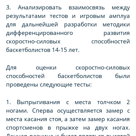
3. Анализировать взаимосвязь между
результатами тестов и игровым амплуа
для дальнейшей разработки методики
дифференцированного развития
скоростно-силовых способностей
баскетболистов 14-15 лет.
Для оценки скоростно-силовых
способностей баскетболистов были
проведены следующие тесты:
1. Выпрыгивания с места толчком 2
ногами. Сперва осуществляется замер с
места касания стоя, а затем замер касания
спортсменов в прыжке на двух ногах.
Данная разница и будет являться высотой