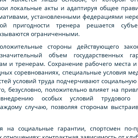
вои локальные акты и адаптируя общее прав
мативами, установленными федерациями неред
ой пригодности тренера решается субъе
казываются ограниченными.
оложительные стороны действующего закон
значительный объем государственных га
м и тренерам. Сохранение рабочего места и 
ных соревнованиях, специальные условия мед
стей условий труда подчерчивают социальную
то, безусловно, положительно влияет на прив
внедрению особых условий трудового д
аждому случаю, позволяя сторонам выстраи
ря на социальные гарантии, спортсмен по-п
 отношениях: контрактная зависимость от клуб