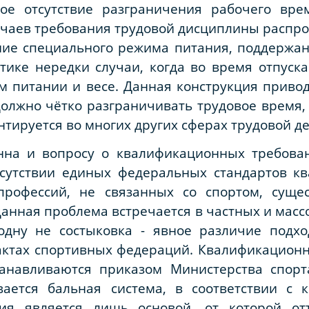
ное отсутствие разграничения рабочего вре
учаев требования трудовой дисциплины распр
ние специального режима питания, поддержан
ике нередки случаи, когда во время отпуска
м питании и весе. Данная конструкция привод
должно чётко разграничивать трудовое время,
антируется во многих других сферах трудовой д
нна и вопросу о квалификационных требова
сутствии единых федеральных стандартов к
профессий, не связанных со спортом, сущес
данная проблема встречается в частных и масс
одну не состыковка - явное различие подх
актах спортивных федераций. Квалификационн
танавливаются приказом Министерства спорт
ается бальная система, в соответствии с 
ция является лишь основой, от которой от