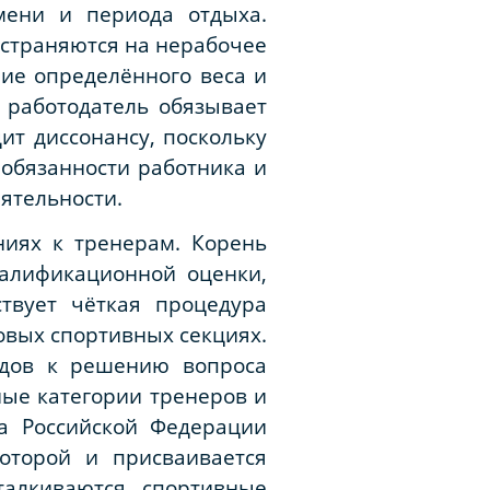
мени и периода отдыха.
остраняются на нерабочее
ие определённого веса и
 работодатель обязывает
ит диссонансу, поскольку
 обязанности работника и
еятельности.
ниях к тренерам. Корень
валификационной оценки,
твует чёткая процедура
овых спортивных секциях.
одов к решению вопроса
ые категории тренеров и
а Российской Федерации
которой и присваивается
талкиваются спортивные