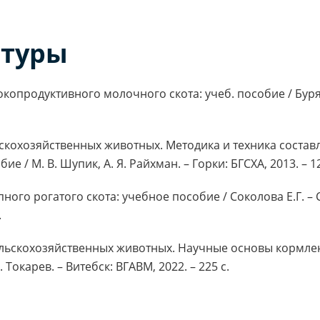
атуры
опродуктивного молочного скота: учеб. пособие / Буряко
ьскохозяйственных животных. Методика и техника состав
е / М. В. Шупик, А. Я. Райхман. – Горки: БГСХА, 2013. – 12
пного рогатого скота: учебное пособие / Соколова Е.Г. –
.
ельскохозяйственных животных. Научные основы кормл
. Токарев. – Витебск: ВГАВМ, 2022. – 225 с.