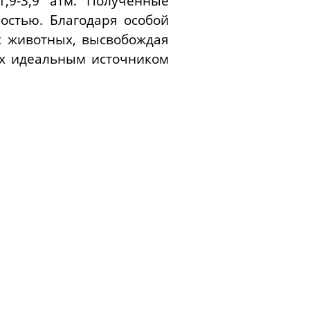
,9-3,9 атм. Полученные
остью. Благодаря особой
х животных, высвобождая
их идеальным источником