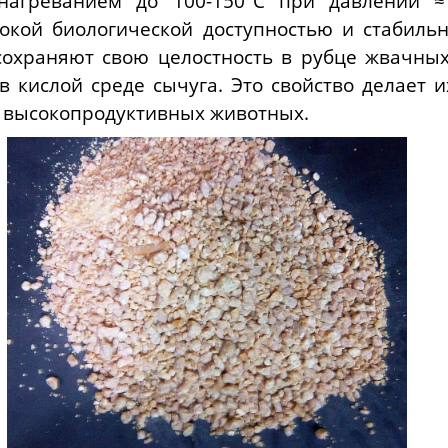
нагреванием до 100-150°С при давлении ≈1
окой биологической доступностью и стабильн
 сохраняют свою целостность в рубце жвачны
 кислой среде сычуга. Это свойство делает 
 высокопродуктивных животных.