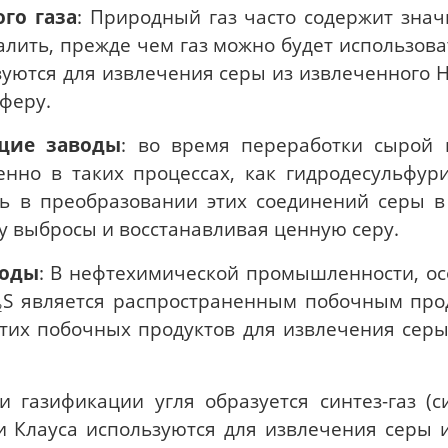
го газа
: Природный газ часто содержит знач
лить, прежде чем газ можно будет использова
зуются для извлечения серы из извлеченного 
сферу.
щие заводы
: во время переработки сырой 
енно в таких процессах, как гидродесульфури
 в преобразовании этих соединений серы в 
 выбросы и восстанавливая ценную серу.
воды
: В нефтехимической промышленности, ос
₂S является распространенным побочным прод
этих побочных продуктов для извлечения серы
ри газификации угля образуется синтез-газ (си
и Клауса используются для извлечения серы из