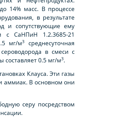
тях и нефтепродуктах.
до 14% масс. В процессе
орудования, в результате
од и сопутствующие ему
и с СаНПиН 1.2.3685-21
3
.5 мг/м
среднесуточная
 сероводорода в смеси с
3
ы составляет 0.5 мг/м
.
тановках Клауса. Эти газы
и аммиак. В основном они
бодную серу посредством
енсации.