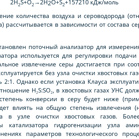
2
Н
S
+
O
→2
H
O
+
S
+157210 кДж/моль
2
2
2
2
ение количества воздуха и сероводорода (от
) рассчитывается в зависимости от состава се
становлен поточный анализатор для измерени
изатора используется для регулировки подачи
льное извлечение серы достигается при соо
эксплуатируется без узла очистки хвостовых га
 2:1. Однако если установка Клауса эксплуати
отношение Н₂S:SO₂, в хвостовых газах УНС дол
 степень конверсии в серу будет ниже (при
удет влиять на общую степень извлечения (н
да в узле очистки хвостовых газов. Боле
ы катализатора гидрогенизации узла амин
онениях параметров технологического проц