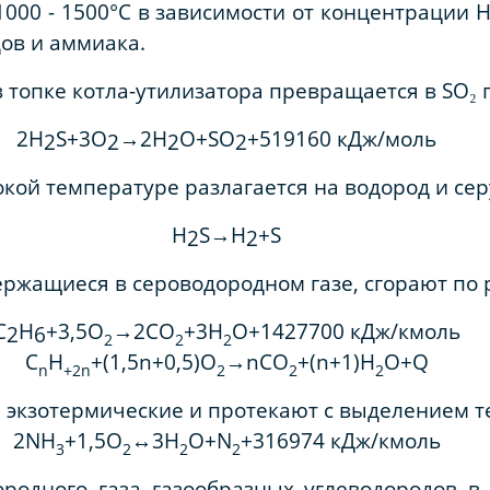
000 - 1500°С в зависимости от концентрации Н
ов и аммиака.
в топке котла-утилизатора превращается в SO₂ 
2
Н
S
+3
O
→2
H
O
+
S
O
+519160 кДж/моль
2
2
2
2
кой температуре разлагается на водород и сер
Н
S
→
H
+
S
2
2
ержащиеся в сероводородном газе, сгорают по 
C
Н
+3,5
O
→2
C
O
+3
Н
O
+
1427700 кДж/кмоль
2
6
2
2
2
C
Н
+(
1
,5
n
+0,5)
O
→
nC
O
+(
n
+1)
Н
O
+
Q
n
+2
n
2
2
2
 экзотермические и протекают с выделением т
2
N
Н
+1,5
O
↔3
Н
O
+
N
+
316974 кДж/кмоль
3
2
2
2
ородного газа газообразных углеводородов в