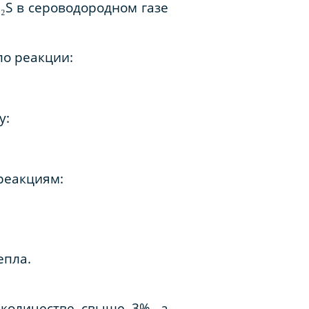
₂S в сероводородном газе
по реакции:
у:
реакциям:
епла.
 количестве свыше 3%, а