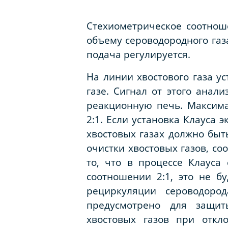
Стехиометрическое соотнош
объему сероводородного газа
подача регулируется.
На линии хвостового газа у
газе. Сигнал от этого анал
реакционную печь. Максима
2:1. Если установка Клауса 
хвостовых газах должно быть
очистки хвостовых газов, со
то, что в процессе Клауса
соотношении 2:1, это не б
рециркуляции сероводоро
предусмотрено для защит
хвостовых
газов при откл