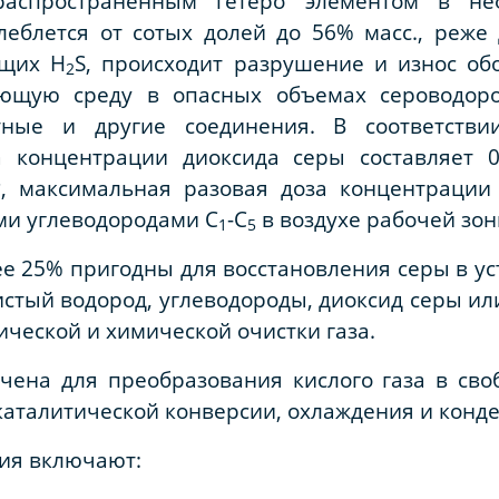
распространенным гетеро элементом в неф
еблется от сотых долей до 56% масс., реже 
ащих H
S, происходит разрушение и износ об
2
ющую среду в опасных объемах сероводор
тные и другие соединения. В соответстви
 концентрации диоксида серы составляет 0
3
, максимальная разовая доза концентрации
и углеводородами С
-С
в воздухе рабочей зон
1
5
ее 25% пригодны для восстановления серы в ус
истый водород, углеводороды, диоксид серы ил
ической и химической очистки газа.
ена для преобразования кислого газа в сво
каталитической конверсии, охлаждения и конд
ия включают: