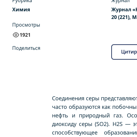
Рубрика
Журнал
Химия
Журнал «
20 (221), 
Просмотры
1921
Поделиться
Цитир
Соединения серы представляют
часто образуются как побочные
нефть и природный газ. Осо
диоксиду серы (SO2). H2S — 
способствующее образован