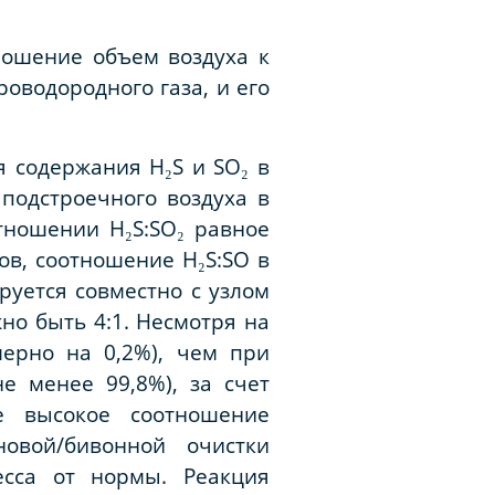
ношение объем воздуха к
роводородного газа, и его
я содержания Н₂S и SO₂ в
 подстроечного воздуха в
тношении Н₂S:SO₂ равное
зов, соотношение Н₂S:SO в
руется совместно с узлом
жно быть 4:1. Несмотря на
мерно на 0,2%), чем при
е менее 99,8%), за счет
е высокое соотношение
овой/бивонной очистки
есса от нормы. Реакция