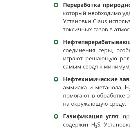
Переработка природно
который необходимо уда
Установки Claus исполь
токсичных газов в атмо
Нефтеперерабатываю
соединения серы, особ
играют решающую роль
самым сводя к минимуму
Нефтехимические за
аммиака и метанола, H
помогают в обработке 
на окружающую среду.
Газификация угля
: п
содержит H₂S. Установк