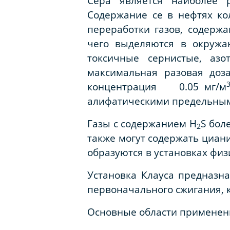
Сера является наиболее 
Содержание се в нефтях кол
переработки газов, содерж
чего выделяются в окружа
токсичные сернистые, азо
максимальная разовая доза
концентрация 0.05 мг/м
алифатическими предельным
Газы с содержанием H
S бол
2
также могут содержать циан
образуются в установках физ
Установка Клауса
предназнач
первоначального сжигания, 
Основные области применен