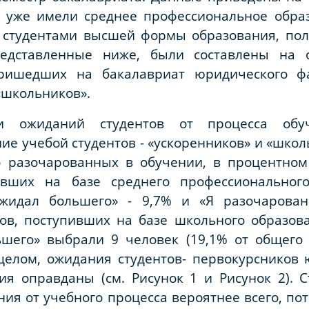
ых уже имели среднее профессиональное обр
 студентами высшей формы образования, пол
едставленные ниже, были составлены на 
пришедших на бакалавриат юридического ф
«школьников».
ти ожиданий студентов от процесса обу
е учебой студентов - «ускоренников» и «школь
о разочарованных в обучении, в процентно
пивших на базе среднего профессионального
жидал большего» - 9,7% и «Я разочарован
тов, поступивших на базе школьного образов
ьшего» выбрали 9 человек (19,1% от общего 
целом, ожидания студентов- первокурсников 
я оправданы (см. Рисунок 1 и Рисунок 2). С
ия от учебного процесса вероятнее всего, по