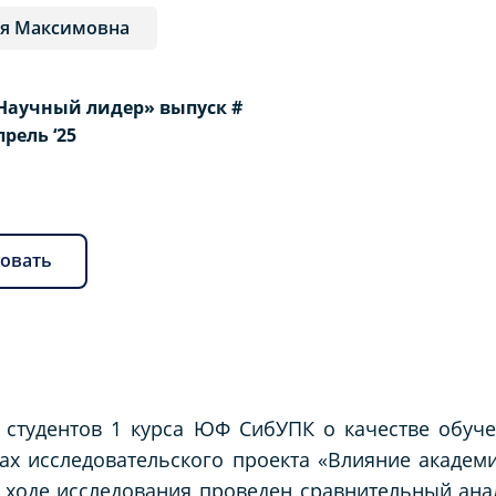
я Максимовна
Научный лидер» выпуск #
Апрель ‘25
овать
 студентов 1 курса ЮФ СибУПК о качестве обуч
ах исследовательского проекта «Влияние академ
В ходе исследования проведен сравнительный ана