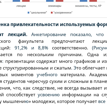
ценка привлекательности используемых фор
ат лекций.
Анкетирование показало, что
еского факультета предпочитают лекци
екций:
91,2% и 8,8%
соответственно.
(Рису
ывается по нескольким причинам. Одна 
я
:
презентации содержат много графиков и из
е структурированным и сжатым
. Э
то облегчает
евых моментов
учебного
материала. Академ
для студентов чересчур сухим и сложным в пла
ния, что, как следствие, не всегда вызывает и
ий способствует
усвоению
информации на сл
у мышлени
ю
» молодежи, которое получает
все