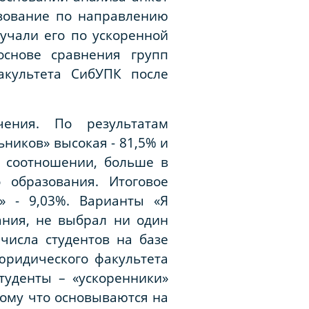
азование по направлению
учали его по ускоренной
основе сравнения групп
акультета СибУПК после
чения. По результатам
ников» высокая - 81,5% и
м соотношении, больше в
 образования. Итоговое
» - 9,03%. Варианты «Я
ания, не выбрал ни один
числа студентов на базе
юридического факультета
туденты – «ускоренники»
тому что основываются на