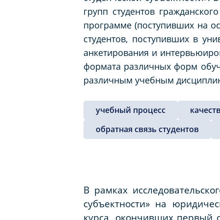
групп студентов гражданског
программе (поступивших на ос
студентов, поступивших в ун
анкетирования и интервьюиров
формата различных форм обуче
различным учебным дисципли
учебный процесс
качест
обратная связь студентов
В рамках исследовательско
субъектности» на юридиче
курса, окончивших первый 