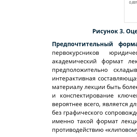
Рисунок 3. О
Предпочтительный форм
первокурсников юридич
академический формат л
предположительно склад
интерактивная составляюща
материалу лекции быть боле
и конспектирование ключ
вероятнее всего, является 
без графического сопровожде
именно такой формат лекц
противодействию «клипов
о
м