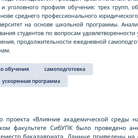
о и уголовного профиля обучения: трех групп, 
нове среднего профессионального юридического 
иверситет на основе школьной программы. Анал
ания студентов по вопросам удовлетворенности 
ния, продолжительности ежедневной самоподгото
нам.
во обучения
самоподготовка
ускоренная программа
го проекта «Влияние академической среды н
ском факультете СибУПК было проведено анк
семестр бакалавриата. Данные приведены на 