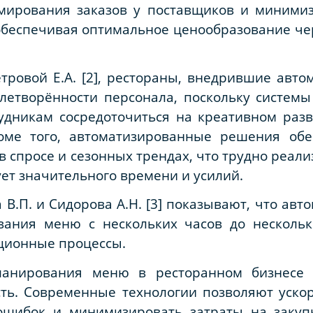
мирования заказов у поставщиков и миними
 обеспечивая оптимальное ценообразование че
ровой Е.А. [2], рестораны, внедрившие авто
етворённости персонала, поскольку системы
удникам сосредоточиться на креативном ра
роме того, автоматизированные решения обе
в спросе и сезонных трендах, что трудно реал
ует значительного времени и усилий.
 В.П. и Сидорова А.Н. [3] показывают, что ав
ания меню с нескольких часов до нескольки
ционные процессы.
ланирования меню в ресторанном бизнесе 
ть. Современные технологии позволяют ускор
ошибок и минимизировать затраты на закуп