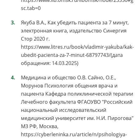
https://www.lib.omsk.ru/libomsk/node/23350#g
sc.tab=0
Якуба В.А., Как убедить пациента за 7 минут,
электронная книга, издательство Синергия
Стор 2020 г.
https://www.litres.ru/book/vladimir-yakuba/kak-
ubedit-pacienta-za-7-minut-68797743/(дата
обращения: 14.03.2025)
Медицина и общество О.В. Сайно, О.Е.,
Морунов Психология общения врача и
пациента Кафедра поликлинической терапии
Лечебного факультета ФГАОУВО "Российский
национальный исследовательский
медицинский университет им. Н.И. Пирогова"
МЗ РФ, Москва,
https://cyberleninka.ru/article/n/psihologiya-