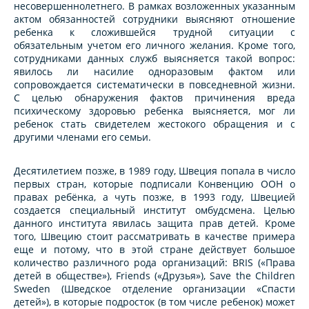
несовершеннолетнего. В рамках возложенных указанным
актом обязанностей сотрудники выясняют отношение
ребенка к сложившейся трудной ситуации с
обязательным учетом его личного желания. Кроме того,
сотрудниками данных служб выясняется такой вопрос:
явилось ли насилие одноразовым фактом или
сопровождается систематически в повседневной жизни.
С целью обнаружения фактов причинения вреда
психическому здоровью ребенка выясняется, мог ли
ребенок стать свидетелем жестокого обращения и с
другими членами его семьи.
Десятилетием позже, в 1989 году, Швеция попала в число
первых стран, которые подписали Конвенцию ООН о
правах ребёнка, а чуть позже, в 1993 году, Швецией
создается специальный институт омбудсмена. Целью
данного института явилась защита прав детей. Кроме
того, Швецию стоит рассматривать в качестве примера
еще и потому, что в этой стране действует большое
количество различного рода организаций: BRIS («Права
детей в обществе»), Friends («Друзья»), Save the Children
Sweden (Шведское отделение организации «Спасти
детей»), в которые подросток (в том числе ребенок) может