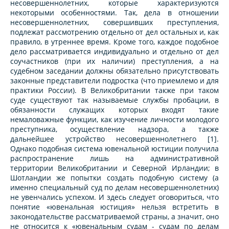
несовершеннолетних, которые характеризуются
некоторыми особенностями. Так, дела в отношении
несовершеннолетних, совершивших преступления,
подлежат рассмотрению отдельно от дел остальных и, как
правило, в утреннее время. Кроме того, каждое подобное
дело рассматривается индивидуально и отдельно от дел
соучастников (при их наличии) преступления, а на
судебном заседании должны обязательно присутствовать
законные представители подростка (что приемлемо и для
практики России). В Великобритании также при таком
суде существуют так называемые службы пробации, в
обязанности служащих которых входят такие
немаловажные функции, как изучение личности молодого
преступника, осуществление надзора, а также
дальнейшее устройство несовершеннолетнего [1].
Однако подобная система ювенальной юстиции получила
распространение лишь на административной
территории Великобритании и Северной Ирландии; в
Шотландии же попытки создать подобную систему (а
именно специальный суд по делам несовершеннолетних)
не увенчались успехом. И здесь следует оговориться, что
понятие «ювенальная юстиция» нельзя встретить в
законодательстве рассматриваемой страны, а значит, оно
не относится к «ювенальным судам - судам по делам