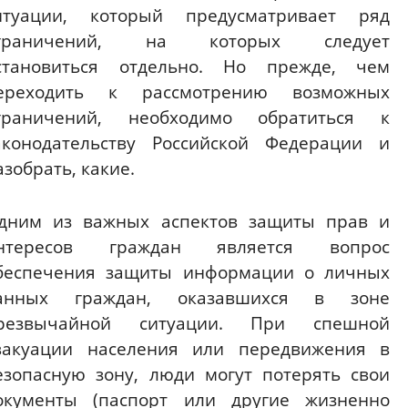
итуации, который предусматривает ряд
граничений, на которых следует
становиться отдельно. Но прежде, чем
ереходить к рассмотрению возможных
граничений, необходимо обратиться к
аконодательству Российской Федерации и
азобрать, какие.
дним из важных аспектов защиты прав и
нтересов граждан является вопрос
беспечения защиты информации о личных
анных граждан, оказавшихся в зоне
резвычайной ситуации. При спешной
вакуации населения или передвижения в
езопасную зону, люди могут потерять свои
окументы (паспорт или другие жизненно