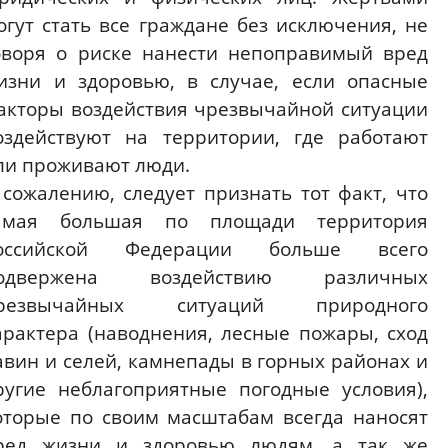
огут стать все граждане без исключения, не
оворя о риске нанести непоправимый вред
изни и здоровью, в случае, если опасные
акторы воздействия чрезвычайной ситуации
оздействуют на территории, где работают
ли проживают люди.
 сожалению, следует признать тот факт, что
амая большая по площади территория
оссийской Федерации больше всего
одвержена воздействию различных
резвычайных ситуаций природного
арактера (наводнения, лесные пожары, сход
авин и селей, камнепады в горных районах и
ругие неблагоприятные погодные условия),
оторые по своим масштабам всегда наносят
ред жизни и здоровью людям, а так же