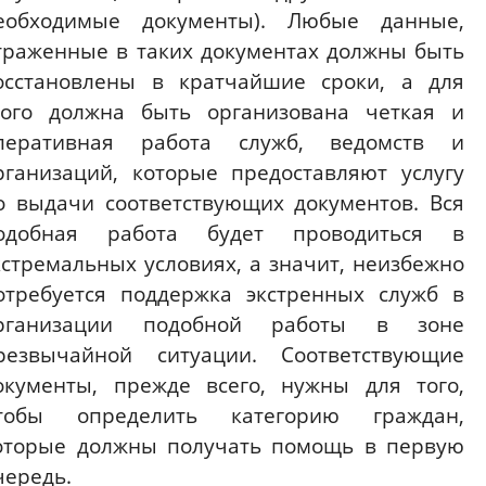
еобходимые документы). Любые данные,
траженные в таких документах должны быть
осстановлены в кратчайшие сроки, а для
того должна быть организована четкая и
перативная работа служб, ведомств и
рганизаций, которые предоставляют услугу
о выдачи соответствующих документов. Вся
одобная работа будет проводиться в
кстремальных условиях, а значит, неизбежно
отребуется поддержка экстренных служб в
рганизации подобной работы в зоне
резвычайной ситуации. Соответствующие
окументы, прежде всего, нужны для того,
тобы определить категорию граждан,
оторые должны получать помощь в первую
чередь.