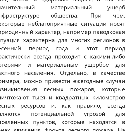
начительный материальный ущерб
нфраструктуре общества. При чем,
екоторые неблагоприятные ситуации носят
ериодичный характер, например паводковая
итуация характерна для многих регионов в
есенний период года и этот период
рактически всегда проходит с какими-либо
отерями и материальным ущербом для
естного населения. Отдельно, в качестве
римера, можно привести ежегодные случаи
озникновения лесных пожаров, которые
ничтожают тысячи квадратных километров
есных ресурсов и, как правило, всегда
вляются потенциальной угрозой для
аселенных пунктов, которые находятся в
онах движения фронта лесного пожара. На