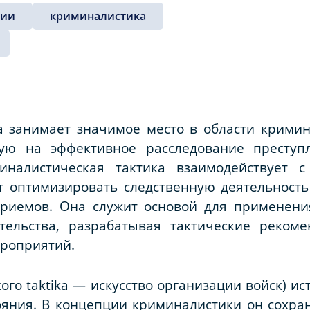
ции
криминалистика
а занимает значимое место в области кримин
ную на эффективное расследование преступ
иналистическая тактика взаимодействует 
т оптимизировать следственную деятельнос
приемов. Она служит основой для применени
ательства, разрабатывая тактические реком
ероприятий.
кого
taktika
— искусство организации войск) ис
ояния. В концепции криминалистики он сохран