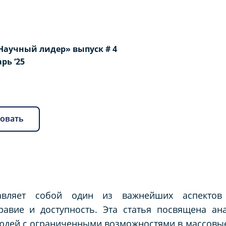
Научный лидер» выпуск # 4
арь ‘25
овать
авляет собой один из важнейших аспектов 
авие и доступность. Эта статья посвящена ана
юдей с ограниченными возможностями в массовы