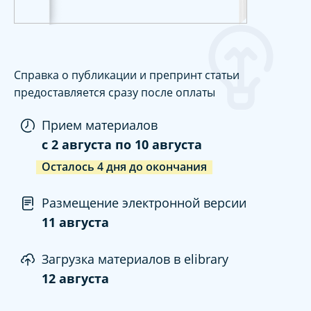
Справка о публикации и препринт статьи
предоставляется сразу после оплаты
Прием материалов
c
2 августа
по
10 августа
Осталось
4
дня
до окончания
Размещение электронной версии
11 августа
Загрузка материалов в elibrary
12 августа