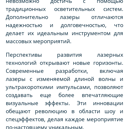
невозможно достичь с помощью
традиционных осветительных систем.
Дополнительно лазеры отличаются
надежностью и долговечностью, что
делает их идеальным инструментом для
массовых мероприятий.
Перспективы развития лазерных
технологий открывают новые горизонты.
Современные разработки, включая
лазеры с изменяемой длиной волны и
ультракороткими импульсами, позволяют
создавать еще более впечатляющие
визуальные эффекты. Эти инновации
обещают революцию в области шоу и
спецэффектов, делая каждое мероприятие
по-настоящему уникальным.