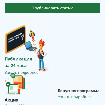
Опубликовать статью
Публикация
за 24 часа
Узнать подробнее
Бонусная программа
Узнать подробнее
Акция