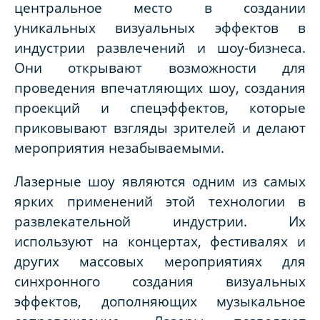
центральное место в создании
уникальных визуальных эффектов в
индустрии развлечений и шоу-бизнеса.
Они открывают возможности для
проведения впечатляющих шоу, создания
проекций и спецэффектов, которые
приковывают взгляды зрителей и делают
мероприятия незабываемыми.
Лазерные шоу являются одним из самых
ярких применений этой технологии в
развлекательной индустрии. Их
используют на концертах, фестивалях и
других массовых мероприятиях для
синхронного создания визуальных
эффектов, дополняющих музыкальное