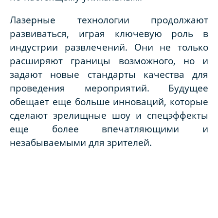
Лазерные технологии продолжают
развиваться, играя ключевую роль в
индустрии развлечений. Они не только
расширяют границы возможного, но и
задают новые стандарты качества для
проведения мероприятий. Будущее
обещает еще больше инноваций, которые
сделают зрелищные шоу и спецэффекты
еще более впечатляющими и
незабываемыми для зрителей.