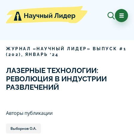
ЖУРНАЛ «НАУЧНЫЙ ЛИДЕР» ВЫПУСК #
1
(
202
),
ЯНВАРЬ
‘
24
ЛАЗЕРНЫЕ ТЕХНОЛОГИИ:
РЕВОЛЮЦИЯ В ИНДУСТРИИ
РАЗВЛЕЧЕНИЙ
Авторы публикации
Выборнов О.А.