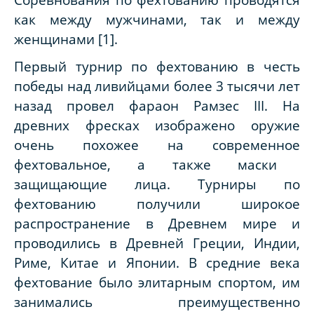
как между мужчинами, так и между
женщинами
[1].
Первый турнир по фехтованию
в честь
победы над ливийцами
более
3
тысячи
лет
назад
провел
фараон Рамзес III
.
На
древних
фресках
изображено
оружие
очень похожее на современное
фехтовальное,
а также маски
защищающие лица.
Турниры по
фехтованию
получили широкое
распространение в Древнем мире и
проводились
в Древней Греции, Индии,
Риме, Китае и Японии. В средние века
фехтование
было элитарным спортом, им
занимались
преимущественно