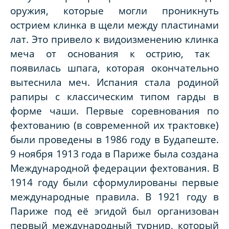
оружия, которые могли проникнуть
острием клинка в щели между пластинами
лат. Это
привело к видоизменению
клин
ка
меча
от основания
к острию
, так
появилась
шпаг
а
, которая окончательно
вытеснила меч. Испания стала родиной
рапиры с классическим типом
гарды в
форме чаши.
Первые соревнования по
фехтованию (в современной их трактовке)
были проведены в 1
9
86 году в Будапеште.
9 ноября 1913 года в Париже была создана
Международной федерации фехтования. В
1914 году были сформулированы первые
международные правила. В 1921 году в
Париже под её эгидой был организован
первый международный турнир, который