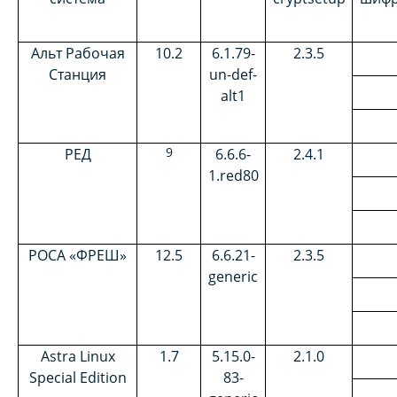
Альт Рабочая
10.2
6.1.79-
2.
3.5
Станция
un-def-
alt1
9
РЕД
6.6.6-
2.4.1
1.red80
РОСА «ФРЕШ»
12.5
6.6.21-
2.
3.5
generic
Astra Linux
1.7
5.15.0-
2.
1
.
0
Special Edition
83-