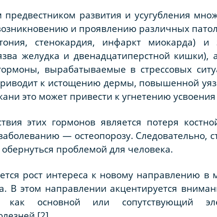
 предвестником развития и усугубления множ
 возникновению и проявлению различных патоло
ртония, стенокардия, инфаркт миокарда) и 
 язва желудка и двенадцатиперстной кишки),
ормоны, вырабатываемые в стрессовых ситу
приводит к истощению дермы, повышенной уяз
кани это может привести к угнетению усвоения
ствия этих гормонов является потеря костно
аболеванию — остеопорозу. Следовательно, с
 обернуться проблемой для человека.
тся рост интереса к новому направлению в м
а. В этом направлении акцентируется внима
ых как основной или сопутствующий эле
лезней [2].