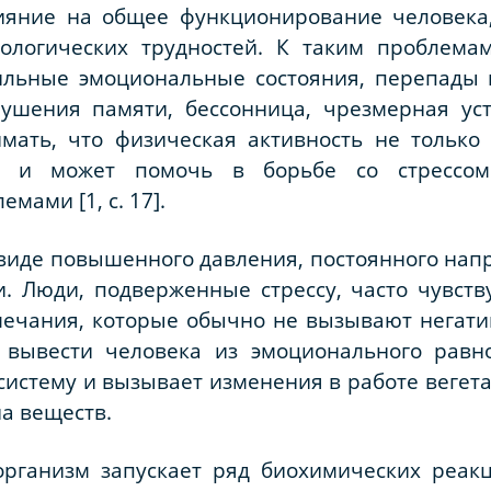
ияние на общее функционирование человека
ологических трудностей. К таким проблемам
бильные эмоциональные состояния, перепады
рушения памяти, бессонница, чрезмерная уст
мать, что физическая активность не только
 но и может помочь в борьбе со стресс
ами [1, c. 17].
 виде повышенного давления, постоянного на
и. Люди, подверженные стрессу, часто чувст
ечания, которые обычно не вызывают негатив
 вывести человека из эмоционального равно
систему и вызывает изменения в работе вегет
а веществ.
организм запускает ряд биохимических реакц