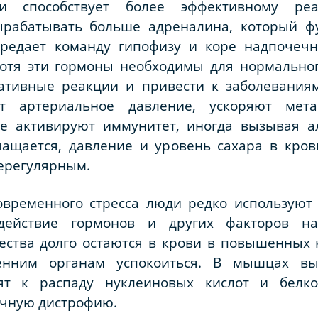
 и способствует более эффективному ре
рабатывать больше адреналина, который ф
ередает команду гипофизу и коре надпочечн
Хотя эти гормоны необходимы для нормально
ативные реакции и привести к заболевания
т артериальное давление, ускоряют мета
е активируют иммунитет, иногда вызывая а
чащается, давление и уровень сахара в кро
нерегулярным.
овременного стресса люди редко использую
здействие гормонов и других факторов на
ства долго остаются в крови в повышенных к
енним органам успокоиться. В мышцах вы
дят к распаду нуклеиновых кислот и белк
чную дистрофию.