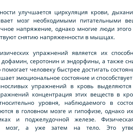
ности улучшается циркуляция крови, дыхани
вает мозг необходимыми питательными ве
чное напряжение, однако многие люди этого
ствуют снятию напряженности в мышцах.
зических упражнений является их способ
к дофамин, серотонин и эндорфины, а также сн
то помогает человеку быстрее достигать состоя
шает эмоциональное состояние и способствуе
носливых упражнений в кровь выделяются
пражнений концентрация этих веществ в кро
тносительно уровня, наблюдаемого в сост
ются в головном мозге и гипофизе, однако и
иках и поджелудочной железе. Физическая
а мозг, а уже затем на тело. Это утве