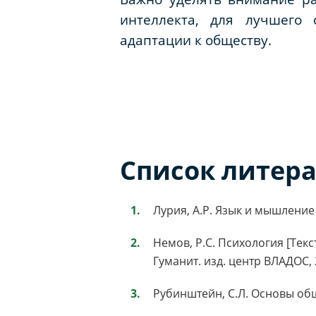
интеллекта, для лучшего 
адаптации к обществу.
Список литер
Лурия, А.Р. Язык и мышление [Т
Немов, Р.С. Психология [Текст]
Гуманит. изд. центр ВЛАДОС, 2
Рубинштейн, С.Л. Основы обще