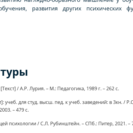
обучения, развития других психических ф
атуры
екст] / А.Р. Лурия. – М.: Педагогика, 1989 г. – 262 с.
: учеб. для студ. высш. пед. к учеб. заведений: в 3кн. / Р.С.
003. – 479 с.
й психологии / С.Л. Рубинштейн. – СПб.: Питер, 2021. – 7