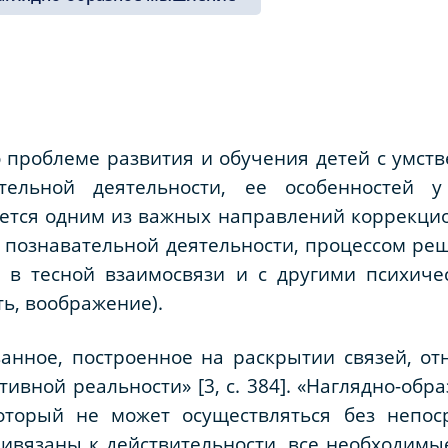
 проблеме развития и обучения детей с умств
тельной деятельности, ее особенностей 
ется одним из важных направлений коррекцио
познавательной деятельности, процессом реш
 в тесной взаимосвязи и с другими психиче
ь, воображение).
анное, построенное на раскрытии связей, от
ивной реальности» [3, с. 384]. «Наглядно-обр
оторый не может осуществляться без непос
ивязаны к действительности, все необходимы