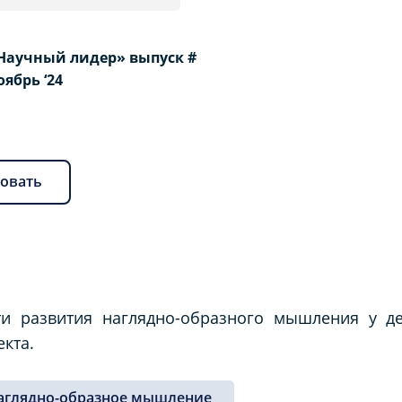
Научный лидер» выпуск #
Ноябрь ‘24
овать
ти развития наглядно-образного мышления у д
кта.
аглядно-образное мышление