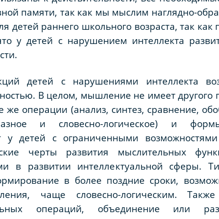
ой памяти, так как мы мыслим наглядно-образн
я детей раннего школьного возраста, так как 
 что у детей с нарушением интеллекта разви
сти.
кций детей с нарушениями интеллекта во
ностью. В целом, мышление не имеет другого п
те же операции (анализ, синтез, сравнение, об
бразное и словесно-логическое) и форм
т у детей с ограниченными возможностями 
еские черты развития мыслительных фун
ми в развитии интеллектуальной сферы. Т
ормирование в более поздние сроки, возмож
ения, чаще словесно-логическим. Такж
ельных операций, объединение или ра