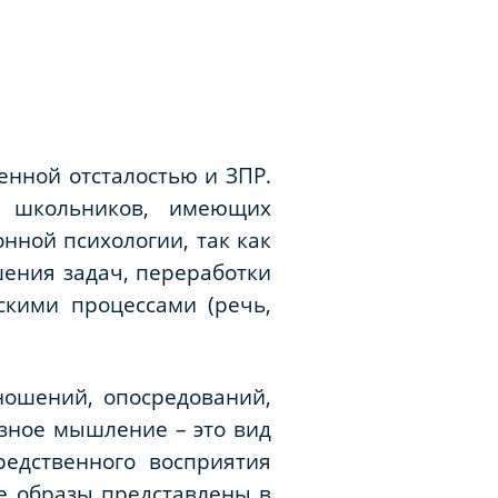
енной отсталостью и ЗПР.
у школьников, имеющих
нной психологии, так как
ения задач, переработки
скими процессами (речь,
ношений, опосредований,
азное мышление – это вид
редственного восприятия
е образы представлены в