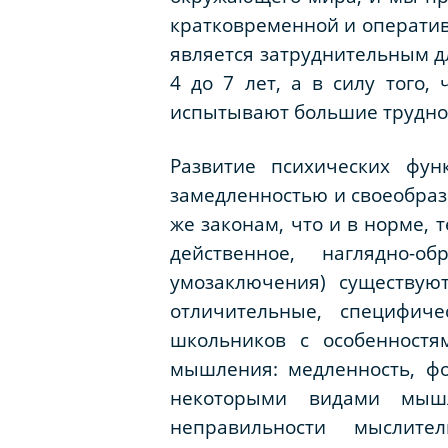
кратковременной и оперативн
является затруднительным дл
4 до 7 лет, а в силу того,
испытывают большие трудно
Развитие психических фун
замедленностью и своеобраз
же законам, что и в норме, 
действенное, наглядно-о
умозаключения) существую
отличительные, специфич
школьников с особенностя
мышления: медленность, ф
некоторыми видами мышл
неправильности мыслит