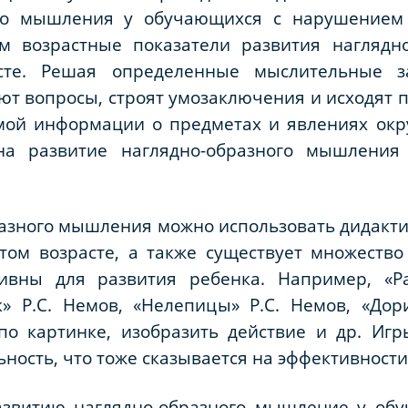
ого мышления у обучающихся с нарушением 
ем возрастные показатели развития наглядн
те. Решая определенные мыслительные за
ют вопросы, строят умозаключения и исходят 
омой информации о предметах и явлениях ок
на развитие наглядно-образного мышления
разного мышления можно использовать дидактич
том возрасте, а также существует множество
ивны для развития ребенка. Например, «Ра
» Р.С. Немов, «Нелепицы» Р.С. Немов, «Дори
 по картинке, изобразить действие и др. Иг
ность, что тоже сказывается на эффективности
азвитию наглядно-образного мышление у об