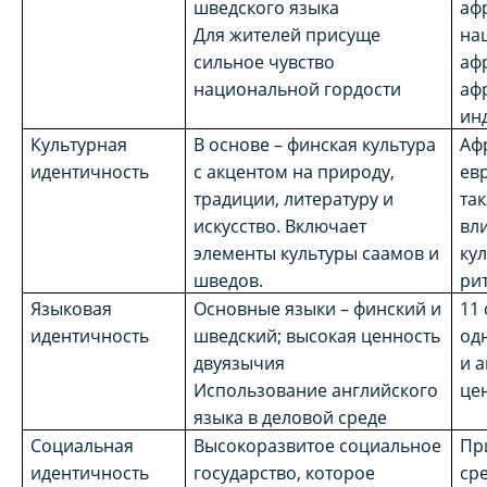
шведского языка
аф
Для жителей присуще
на
сильное чувство
аф
национальной гордости
аф
ин
Культурная
В основе – финская культура
Аф
идентичность
с акцентом на природу,
ев
традиции, литературу и
та
искусство. Включает
вл
элементы культуры саамов и
ку
шведов.
ри
Языковая
Основные языки – финский и
11
идентичность
шведский; высокая ценность
одн
двуязычия
и 
Использование английского
це
языка в деловой среде
Социальная
Высокоразвитое социальное
Пр
идентичность
государство, которое
ср