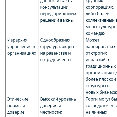
данные и факты,
крупных
консультации
корпорациях,
перед принятием
либо более
решений важны
коллективный 
многокультурн
командах
Иерархия
Однообразная
Может
управления в
структура; акцент
варьироваться
организациях
на равенстве и
от строгих
сотрудничестве
иерархий в
традиционных
организациях 
более плоской
структуры в
новых бизнеса
Этические
Высокий уровень
Торги могут бы
нормы и
доверия и
сосредоточен
доверие
честности;
на личных