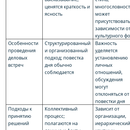
ценятся краткость и
многословност
ясность
может
присутствовать
зависимости о
культурного ф
Особенности
Структурированный
Важность
проведения
и организованный
уделяется
деловых
подход; повестка
установлению
встреч
дня обычно
личных
соблюдается
отношений,
обсуждения
могут
отклоняться от
повестки дня
Подходы к
Коллективный
Зависит от
принятию
процесс;
организации,
решений
полагаются на
иерархический