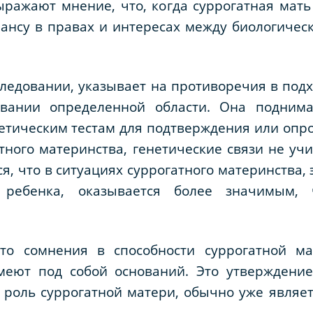
ражают мнение, что, когда суррогатная мать
лансу в правах и интересах между биологиче
следовании, указывает на противоречия в подх
овании определенной области. Она поднима
тическим тестам для подтверждения или опро
атного материнства, генетические связи не 
я, что в ситуациях суррогатного материнства,
ребенка, оказывается более значимым,
то сомнения в способности суррогатной м
еют под собой оснований. Это утверждение
роль суррогатной матери, обычно уже являет