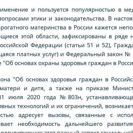
рименение и пользуется популярностью в ме
вопросами этики и законодательства. В наст
ррогатного материнства в России кажется неп
щиеся этой области, зафиксированы в ряде 
ссийской Федерации (статьи 51 и 52), Гражд
щаяся платных услуг) и Федеральный закон № 
е "Об основах охраны здоровья граждан в Росс
она "Об основах здоровья граждан в Российс
 матери и дитя, а также на приказе Минист
 31 июля 2020 года №803н, устанавливающ
вных технологий и их ограничений, возникае
остью адресует вызовы, связанные с испол
ивает необходимость дальнейшего развити
 регулирующих этот важный аспект социальной