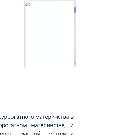
суррогатного материнства в
рогатном материнстве, и
нения данной методики