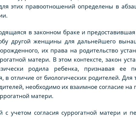
для этих правоотношений определены в абзац
ии.
аходящаяся в законном браке и предоставивш
робу другой женщины для дальнейшего вынаш
рожденного, их права на родительство устан
рогатной матери. В этом контексте, закон ус
зически родила ребенка, признавая ее п
я, в отличие от биологических родителей. Для
одителей, необходимо их взаимное согласие на
ррогатной матери.
й с учетом согласия суррогатной матери и п