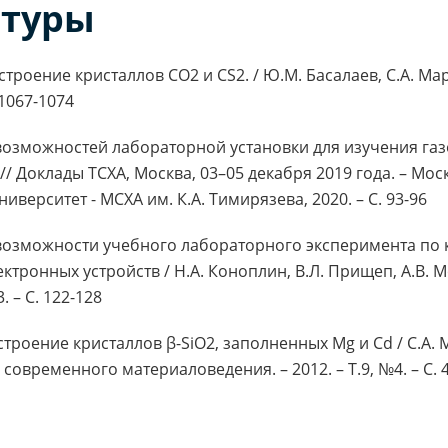
атуры
строение кристаллов CO2 и CS2. / Ю.М. Басалаев, С.А. Ма
 1067-1074
озможностей лабораторной установки для изучения газо
// Доклады ТСХА, Москва, 03–05 декабря 2019 года. – Мос
верситет - МСХА им. К.А. Тимирязева, 2020. – С. 93-96
возможности учебного лабораторного эксперимента по 
тронных устройств / Н.А. Коноплин, В.Л. Прищеп, А.В.
. – С. 122-128
троение кристаллов β-SiO2, заполненных Mg и Cd / С.А. 
временного материаловедения. – 2012. – Т.9, №4. – С. 