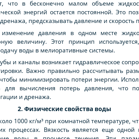
т, что в бесконечно малом объеме жидкос
ческой энергий остается постоянной. Это по
 дренажа, предсказывать давление и скорость
о изменение давления в одном месте жидко
ную величину. Этот принцип используется
одачу воды в мелиоративные системы.
убы и каналы возникает гидравлическое сопро
тировки. Важно правильно рассчитывать раз
чтобы минимизировать потери энергии. Испол
h для вычисления потерь давления, что по
гации и дренажа.
2. Физические свойства воды
коло 1000 кг/м³ при комнатной температуре, ч
их процессах. Вязкость является еще одной 
ние воды в процессе течения. Эти пара