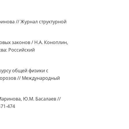
ринова // Журнал структурной
вых законов / Н.А. Коноплин,
ква: Российский
курсу общей физики с
 Морозов // Международный
Маринова, Ю.М. Басалаев //
471-474