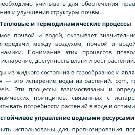
необходимо учитывать для обеспечения пра
ния и улучшения структуры почвы.
. Тепловые и термодинамические процессы
емое почвой и водой, оказывает значительн
лопередачи между воздухом, почвой и водо
амики. Понимание этих процессов позвол
 испарение, доступность влаги и рост растений
ды из жидкого состояния в газообразное и явл
я
—
это
испарение
воды
из
растений
. com, r
evels.
Эти процессы взаимосвязаны и опред
физических принципов, связанных с испар
итывать потребности растений в воде и оптими
 Устойчивое управление водными ресурсами
быть использованы для прогнозирования по