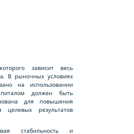
оторого зависит весь
та. В рыночных условиях
вано на использовании
апиталом должен быть
твована для повышения
я целевых результатов
овая стабильность и