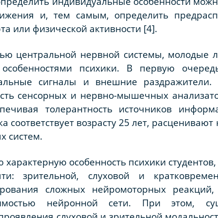
 определить индивидуальные особенности можно
ижения и, тем самым, определить предрасп
а или физической активности [4].
ью центральной нервной системы, молодые лю
особенностями психики. В первую очередь
альные сигналы и внешние раздражители. 
ость сенсорных и нервно-мышечных анализато
печивая толерантность источников информа
ка соответствует возрасту 25 лет, расценивают
х систем.
ую характерную особенность психики студентов
ти: зрительной, слуховой и кратковремен
ирования сложных нейромоторных реакций,
имостью нейронной сети. При этом, сущ
роявления слуховой и зрительной модальност