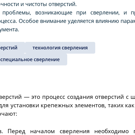
очности и чистоты отверстий.
я проблемы, возникающие при сверлении, и п
есса. Особое внимание уделяется влиянию парам
умента.
верстий
технология сверления
специальное сверление
ерстий — это процесс создания отверстий с 
для установки крепежных элементов, таких как
ючают:
в. Перед началом сверления необходимо п