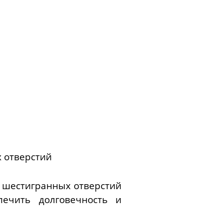
х отверстий
я шестигранных отверстий
печить долговечность и