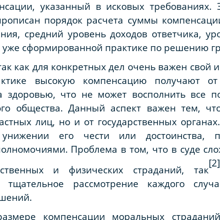
сации, указанный в исковых требованиях. Э
прописан порядок расчета суммы компенсации
ния, средний уровень доходов ответчика, ур
ть уже сформированной практике по решению г
так как для конкретных дел очень важен свой 
актике высокую компенсацию получают от
а здоровью, что не может восполнить все п
ого общества. Данный аспект важен тем, чт
астных лиц, но и от государственных органах
 унижении его чести или достоинства, 
олномочиями. Проблема в том, что в суде сл
[
ственных и физических страданий, так
 тщательное рассмотрение каждого случа
ешений.
азмере компенсации моральных страданий