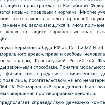
тв защиты прав граждан в Российской Федер
няется новыми правовыми нормами. Многие уч
ении этого важного аспекта правовой науки
а изменений, заключающихся в ином примен
 в делах по защите нарушенных прав, охв
ции.
енума Верховного Суда РФ от 15.11.2022 №33
морального вреда»,
права и свободы человека
дным правом, Конституцией Российской Фе
оды законными способами. Понятие морального 
 физические страдания, причиненные дей
прав лица, посягательством на его нематери
. 1064 ГК РФ: моральный вред должен быть в
тем совершения противоправных действий.
предполагает справедливую денежную комп