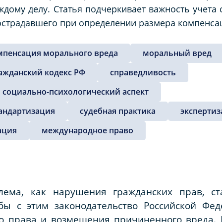
ждому делу. Статья подчеркивает важность учета
острадавшего при определении размера компенса
мпенсация морального вреда
моральный вред
ажданский кодекс РФ
справедливость
социально-психологический аспект
андартизация
судебная практика
экспертиз
ация
международное право
ема, как нарушения гражданских прав, с
ы с этим законодательство Российской Фед
о права и возмещения причиненного вреда.