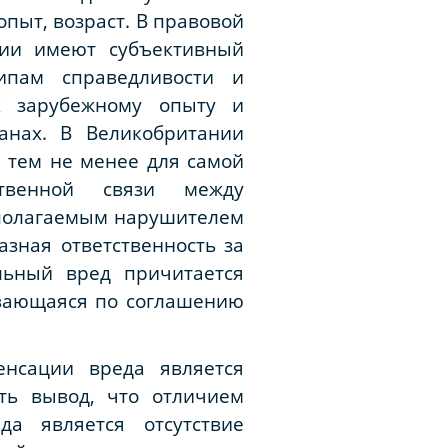
пыт, возраст. В правовой
ции имеют субъективный
ипам справедливости и
к зарубежному опыту и
анах. В Великобритании
 тем не менее для самой
ственной связи между
дполагаемым нарушителем
зная ответственность за
ьный вред причитается
ивающаяся по соглашению
енсации вреда является
ть вывод, что отличием
а является отсутствие