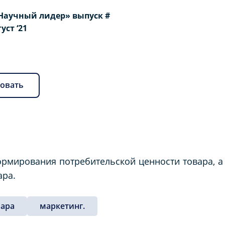
Научный лидер» выпуск #
густ ‘21
овать
формирования потребительской ценности товара, 
ара.
вара
маркетинг.