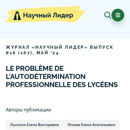
ЖУРНАЛ «НАУЧНЫЙ ЛИДЕР» ВЫПУСК
#
16
(
167
),
МАЙ
‘
24
LE PROBLÈME DE
L'AUTODÉTERMINATION
PROFESSIONNELLE DES LYCÉENS
Авторы публикации
Лысенко Елена Викторовна
Огнева Елена Анатольевна