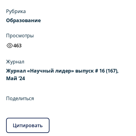
Рубрика
Образование
Просмотры
463
Журнал
Журнал «Научный лидер» выпуск # 16 (167),
Май ‘24
Поделиться
Цитировать