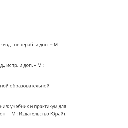
изд., перераб. и доп. − М.:
 испр. и доп. – М.:
ьной образовательной
ния: учебник и практикум для
оп. − М.: Издательство Юрайт,