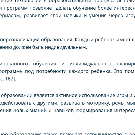
рение технологий в образовательный процесс. Исполь
и программ позволяет делать обучение более интерес
ериалам, развивает свои навыки и умения через игру
персонализация образования. Каждый ребенок имеет с
учению должен быть индивидуальным.
ированного обучения и индивидуального планир
рограмму под потребности каждого ребенка. Это помо
. 167].
образовании является активное использование игры и и
действовать с другими, развивать моторику, речь, м
оения новых знаний и навыков, формирования интерес
ое образование также включает сотрудничество с ро