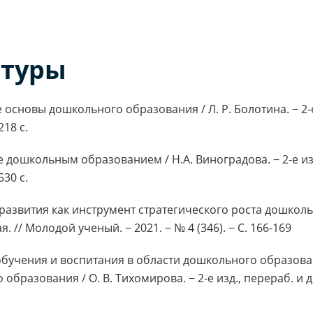
атуры
 основы дошкольного образования / Л. Р. Болотина. − 2-е 
218 с.
дошкольным образованием / Н.А. Виноградова. − 2-е изд.,
530 с.
развития как инструмент стратегического роста дошкол
 // Молодой ученый. − 2021. − № 4 (346). − С. 166-169
обучения и воспитания в области дошкольного образова
бразования / О. В. Тихомирова. − 2-е изд., перераб. и д