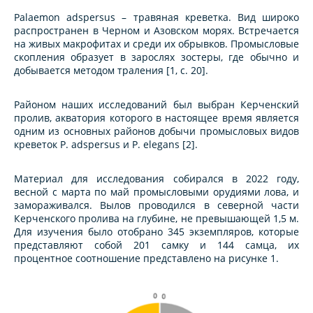
Palaemon adspersus
– травяная креветка. Вид широко
распространен в Черном и Азовском морях. Встречается
на живых макрофитах и среди их обрывков. Промысловые
скопления образует в зарослях зостеры, где обычно и
добывается методом траления [1, с. 20].
Районом наших исследований был выбран Керченский
пролив, акватория которого в настоящее время является
одним из основных районов добычи промысловых видов
креветок
P. adspersus
и
P. elegans
[2].
Материал для исследования собирался в 2022 году,
весной с марта по май промысловыми орудиями лова, и
замораживался. Вылов проводился в северной части
Керченского пролива на глубине, не превышающей 1,5 м.
Для изучения было отобрано 345 экземпляров, которые
представляют собой 201 самку и 144 самца, их
процентное соотношение представлено на рисунке 1.