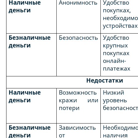
Наличные
Анонимность
Удобств
деньги
покупка
необходим
устройствах
Безналичные
Безопасность
Удобство 
деньги
крупных
покупках 
онлайн-
платежах
Недостатки
Наличные
Возможность
Низкий
деньги
кражи или
уровень
потери
безопаснос
Безналичные
Зависимость
Необходимо
деньги
от
наличия