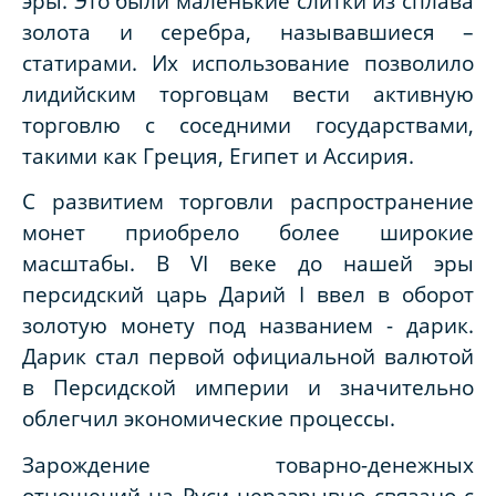
эры. Это были маленькие слитки из сплава
золота и серебра, называвшиеся –
статирами. Их использование позволило
лидийским торговцам вести активную
торговлю с соседними государствами,
такими как Греция, Египет и Ассирия.
С развитием торговли распространение
монет приобрело более широкие
масштабы. В
VI
веке до нашей эры
персидский царь Дарий
I
ввел в оборот
золотую монету под названием - дарик.
Дарик стал первой официальной валютой
в Персидской империи и значительно
облегчил экономические процессы.
Зарождение товарно-денежных
отношений на Руси неразрывно связано с