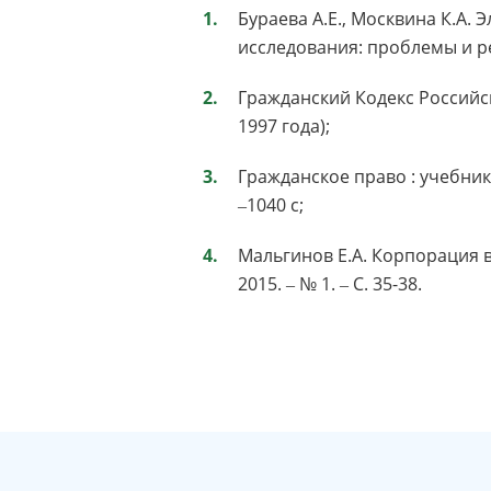
Бураева А.Е., Москвина К.А
исследования: проблемы и рез
Гражданский Кодекс Российс
1997 года);
Гражданское право : учебник : в
‒1040 с;
Мальгинов Е.А. Корпорация в
2015. ‒ № 1. ‒ С. 35-38.