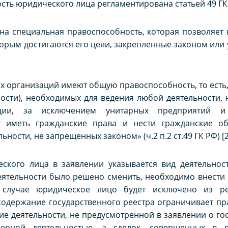
сть юридического лица регламентирована статьей 49 ГК
на специальная правоспособность, которая позволяет 
орым достигаются его цели, закрепленные законом или 
 организаций имеют общую правоспособность, то есть
ости), необходимых для ведения любой деятельности, 
ации, за исключением унитарных предприятий и
т иметь гражданские права и нести гражданские об
ности, не запрещенных законом» (ч.2 п.2 ст.49 ГК РФ) [2
ского лица в заявлении указывается вид деятельност
 деятельности было решено сменить, необходимо внести
случае юридическое лицо будет исключено из рее
 содержание государственного реестра ограничивает п
ие деятельности, не предусмотренной в заявлении о го
ерной деятельностью, а сделок, совершенных в р