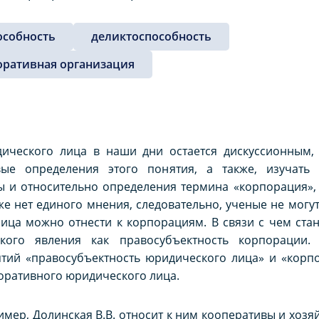
особность
деликтоспособность
оративная организация
дического лица в наши дни остается дискуссионным
ые определения этого понятия, а также, изучать 
ры и относительно определения термина «корпорация»
же нет единого мнения, следовательно, ученые не мог
лица можно отнести к корпорациям. В связи с чем ст
акого явления как правосубъектность корпорации
ятий «правосубъектность юридического лица» и «корп
оративного юридического лица.
ример, Долинская В.В. относит к ним кооперативы и хоз