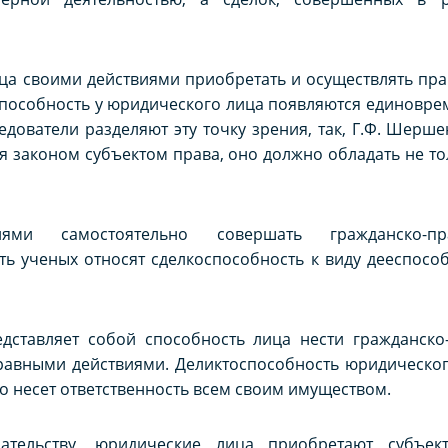
ца своими действиями приобретать и осуществлять пра
способность у юридического лица появляются единоврем
ледователи разделяют эту точку зрения, так, Г.Ф. Шер
я законом субъектом права, оно должно обладать не то
иями самостоятельно совершать гражданско-п
ть ученых относят сделкоспособность к виду дееспособ
едставляет собой способность лица нести гражданско
авными действиями. Деликтоспособность юридического
цо несет ответственность всем своим имуществом.
дательству, юридические лица приобретают субъе