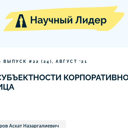
» ВЫПУСК #
22
(
24
),
АВГУСТ
‘
21
СУБЪЕКТНОСТИ КОРПОРАТИВН
ИЦА
ров Асхат Назаргалиевич