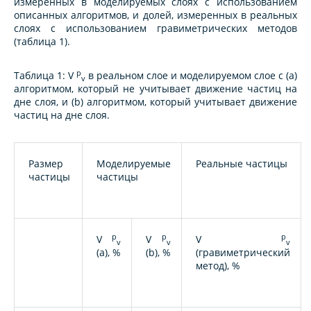
измеренных в моделируемых слоях с использованием
описанных алгоритмов, и долей, измеренных в реальных
слоях с использованием гравиметрических методов
(таблица 1).
p
Таблица 1: V
в реальном слое и моделируемом слое с (а)
v
алгоритмом, который не учитывает движение частиц на
дне слоя, и (b) алгоритмом, который учитывает движение
частиц на дне слоя.
Размер
Моделируемые
Реальные частицы
частицы
частицы
p
p
p
V
V
V
v
v
v
(a), %
(b), %
(гравиметрический
метод), %