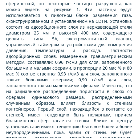
сферической, но некоторые частицы разрушены, как
можно видеть на рисунке 1. Эти частицы будут
использоваться в пилотном блоке разделения газа,
сконструированном и установленном на CDTN. Установка
состоит из адсорбционного слоя из нержавеющей стали
диаметром 25 мм и высотой 400 мм, содержащего
цеолиты типа 5А, электромагнитный клапан,
управляемый таймером и устройствами для измерения
давления, температуры и расхода. Плотности
адсорбционных слоев, измеренные гравиметрическим
методом, составляли: 0,96 г/см3 для слоя, заполненного
большими и малыми сферами, в пропорции 20 мас % и 80
мас % соответственно; 0,93 г/см3 для слоя, заполненного
только большими сферами; 0,90 г/см3 для слоя,
заполненного только маленькими сферами. Известно, что
на радиальное распределение пористости в слоях со
сферами одинакового размера, распределенными
случайным образом, влияет близость к стенкам
контейнеров. Первый слой, находящийся в контакте со
стенкой, имеет тенденцию быть полярным, причем
большинство сфер касается стенки. Ближе к центру
установки, слои имеют тенденцию быть все более и более
неупорядоченными, пока, вдали от стены, не будет