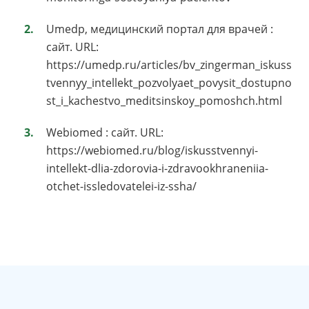
Umedp, медицинский портал для врачей :
сайт. URL:
https://umedp.ru/articles/bv_zingerman_iskuss
tvennyy_intellekt_pozvolyaet_povysit_dostupno
st_i_kachestvo_meditsinskoy_pomoshch.html
Webiomed : сайт. URL:
https://webiomed.ru/blog/iskusstvennyi-
intellekt-dlia-zdorovia-i-zdravookhraneniia-
otchet-issledovatelei-iz-ssha/