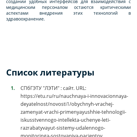
создании удобных интерфейсов для взаимодействия с
медицинским персоналом остаются критическими
аспектами внедрения этих технологий в
здравоохранение.
Список литературы
СПбГЭТУ "ЛЭТИ" : сайт. URL:
https://etu.ru/ru/nauchnaya-i-innovacionnaya-
deyatelnost/novosti1/obychnyh-vrachej-
zamenyat-vrachi-primenyayushhie-tehnologii-
iskusstvennogo-intellekta-uchenye-leti-
razrabatyvayut-sistemy-udalennogo-
monitoringa-sostoyaniya-pacientov