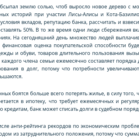
бсыпал землю солью, чтоб выросло новое дерево с мон
ых историй при участии Лисы-Алисы и Кота-Базилио
словия вкладов, репутацию банка, рассчитать и взвесит
составлять 50%. В то же время одни люди сбережения вк
иях. На сегодняшний день множество людей выплачив
их финансовая оценка покупательской способности буде
дежды и обуви, товаров длительного пользования вызы
на каждого члена семьи ежемесячно составляет порядка д
ования в долг, потому что потребности увеличиваю
ньшаются.
ных боятся больше всего потерять жилье, в силу того, 
етается в ипотеку, что требует ежемесячных и регул
о кредитам, банк может списать долги в судебном порядке
исле анти-рейтинга рекордов по экономическим пробле
одом из затруднительного положения, потому что сумма