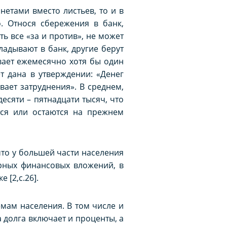
етами вместо листьев, то и в
. Относя сбережения в банк,
ь все «за и против», не может
ладывают в банк, другие берут
ает ежемесячно хотя бы один
т дана в утверждении: «Денег
вает затруднения». В среднем,
есяти – пятнадцати тысяч, что
тся или остаются на прежнем
что у большей части населения
ярных финансовых вложений, в
 [2,c.26].
мам населения. В том числе и
 долга включает и проценты, а