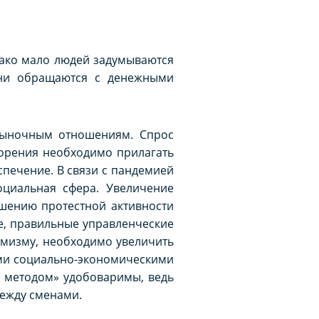
нако мало людей задумываются
они обращаются с денежными
 рыночным отношениям. Спрос
ворения необходимо прилагать
печение. В связи с пандемией
оциальная сфера. Увеличение
шению протестной активности
е, правильные управленческие
емизму, необходимо увеличить
ыми социально-экономическими
м методом» удобоваримы, ведь
между сменами.