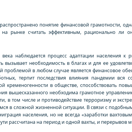
 распространено понятие финансовой грамотности, од
е на рынке считать эффективным, рационально ли 
о века наблюдается процесс адаптации населения к
ь вызывает необходимость в благах и для ее удовлет
й проблемой в любом случае является финансовое обес
ботных, терпит последствия влияния пандемии вся с
ой кременогенности в обществе, способствовать повы
ения вышесказанного необходима грамотное управлени
ти, в том числе и противодействие терроризму и экстр
мся в сложной жизненной ситуации. В связи с подобн
миграция населения, но не всегда «заработки вахтовы
сути рассчитана на период и одной вахты, и перерывов 