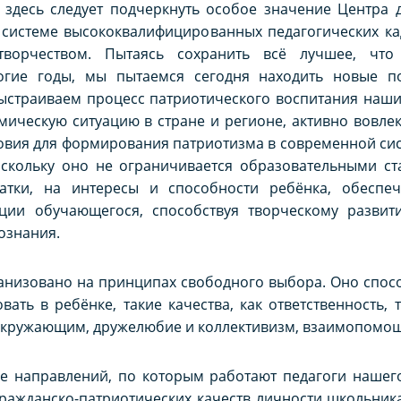
И здесь следует подчеркнуть особое значение Центра
 системе высококвалифицированных педагогических ка
творчеством. Пытаясь сохранить всё лучшее, чт
огие годы, мы пытаемся сегодня находить новые п
выстраиваем процесс патриотического воспитания наш
ическую ситуацию в стране и регионе, активно вовлек
овия для формирования патриотизма в современной си
скольку оно не ограничивается образовательными ст
атки, на интересы и способности ребёнка, обеспе
ции обучающегося, способствуя творческому развит
ознания.
анизовано на принципах свободного выбора. Оно спос
ать в ребёнке, такие качества, как ответственность, 
кружающим, дружелюбие и коллективизм, взаимопомощь и
е направлений, по которым работают педагоги нашего
ажданско-патриотических качеств личности школьника