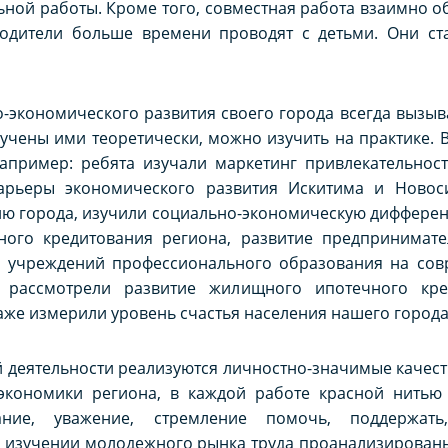
ной работы. Кроме того, совместная работа взаимно о
 родители больше времени проводят с детьми. Они ст
-экономического развития своего города всегда вызыва
учены ими теоретически, можно изучить на практике. 
апример: ребята изучали маркетинг привлекательност
арьеры экономического развития Искитима и Новоси
ию города, изучили социально-экономическую диффере
ьного кредитования региона, развитие предпринимате
в учреждений профессионального образования на со
, рассмотрели развитие жилищного ипотечного кре
же измерили уровень счастья населения нашего города
й деятельности реализуются личностно-значимые качест
экономики региона, в каждой работе красной нитью
ние, уважение, стремление помочь, поддержать,
и изучении молодежного рынка труда проанализирован