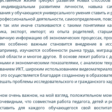
ественной жизни требуют развития новых способов 
индивидуальным развитием личности, навыка са
ния у обучающихся универсального умения ставить и 
рофессиональной деятельности, самоопределения, повсе
 так или иначе сталкиваются с такими понятиями как
ика, экспорт, импорт; из опыта родителей, старши
вичную информацию об экономических процессах, прои
иях особенно важным становится внедрение в иссл
например, изучаются особенности рынка труда, мигра
кой области и многое другое. В основе лежит работа с
ными и экономическими показателями, с анализом тек
ованием ИКТ, широким использованием видеоматериалов
 это осуществляется благодаря созданному в образова
шать проблемы исследовательского и гражданского хар
дном очень важном, на мой взгляд, положительном моме
 очевидным, что совместная работа педагога, детей и 
ставить для каждого обучающегося свой воспитат