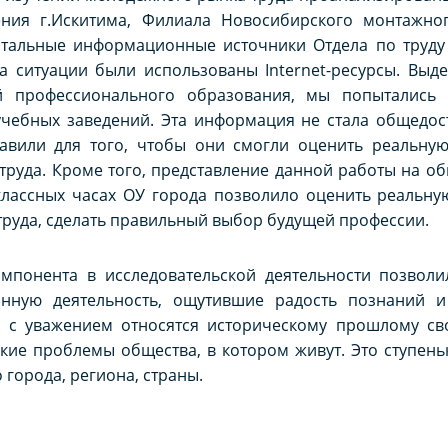
ения г.Искитима, Филиала Новосибирского монтажно
нтальные информационные источники Отдела по труду 
а ситуации были использованы Internet-ресурсы. Выд
й профессионального образования, мы попытались
чебных заведений. Эта информация не стала общедос
авили для того, чтобы они смогли оценить реальну
руда. Кроме того, представление данной работы на о
 классных часах ОУ города позволило оценить реальн
руда, сделать правильный выбор будущей профессии.
мпонента в исследовательской деятельности позволил
нную деятельность, ощутившие радость познаний и 
 с уважением относятся историческому прошлому св
ие проблемы общества, в котором живут. Это ступень
 города, региона, страны.