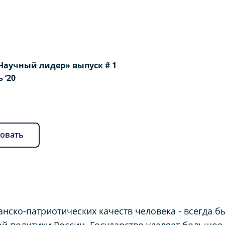
Научный лидер» выпуск # 1
ь ‘20
овать
ско-патриотических качеств человека - всегда б
й политики России. Государство уделяет большое