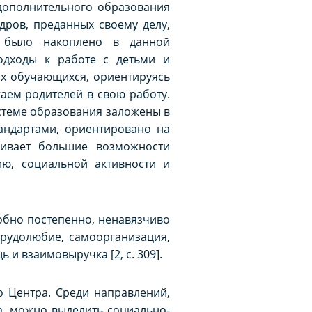
 дополнительного образования
дров, преданных своему делу,
о было накоплено в данной
одходы к работе с детьми и
их обучающихся, ориентируясь
аем родителей в свою работу.
стеме образования заложены в
андартами, ориентировано на
чивает большие возможности
ию, социальной активности и
обно постепенно, ненавязчиво
трудолюбие, самоорганизация,
 взаимовыручка [2, с. 309].
 Центра. Среди направлений,
, можно выделить социально-