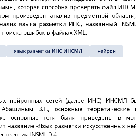
аммы, которая способна проверять файл ИНСМ
ром произведен анализ предметной области
анализ языка разметки ИНС, названный INSM
 поиска ошибок в файлах
XML
.
язык разметки ИНС ИНСМЛ
нейрон
ных нейронных сетей (далее ИНС) ИНСМЛ б
 Абашиным В.Г., основные теоретические 
же основные теги были приведены в мон
сит название «Язык разметки искусственных не
 до версии
INSML
0.4.