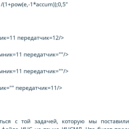
(1+pow(e,-1*accum));0,5"
ик=11 передатчик=12/>
емник=11 передатчик=""/>
емник=11 передатчик=""/>
ик="" передатчик=11/>
ться с той задачей, которую мы поставили