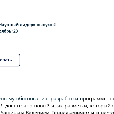
Научный лидер» выпуск #
Ноябрь ‘23
овать
ескому обоснованию разработки п
рограммы п
 достаточно новый язык разметки, который 
Абашиным Валерием Геннадьевичем и в наст