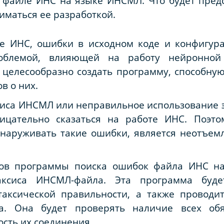
 файле ИНС на языке ИНСМЛ. Что будет предс
иматься ее разработкой.
ке ИНС, ошибки в исходном коде и конфигу
роблемой, влияющей на работу нейронной
 целесообразно создать программу, способну
в о них.
иса ИНСМЛ или неправильное использование э
ицательно сказаться на работе ИНС. Поэто
бнаруживать такие ошибки, является неотъем
ов программы поиска ошибок файла ИНС н
аксиса ИНСМЛ-файла. Эта программа буде
таксической правильности, а также проводи
а. Она будет проверять наличие всех об
ость их соединения.