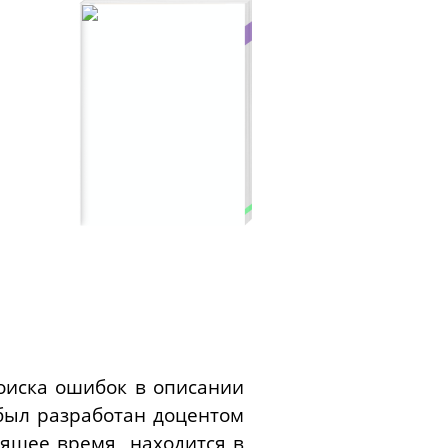
оиска ошибок в описании
был разработан доцентом
оящее время находится в