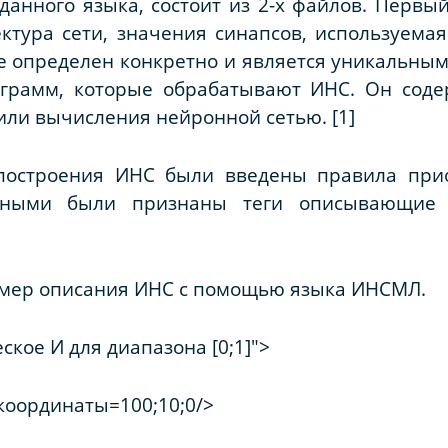
анного языка, состоит из 2-х файлов. Первый
ктура сети, значения синапсов, используема
 определен конкретно и является уникальным
ограмм, которые обрабатывают ИНС. Он сод
 или вычисления нейронной сетью.
[1]
построения ИНС были введены правила при
етными были признаны теги описывающие
мер описания ИНС с помощью языка ИНСМЛ.
ское И для диапазона [0;1]">
координаты=100;10;0/>