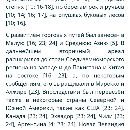
степях [10; 16-18], по берегам рек и ручьёв
[10; 14; 16; 17], на опушках буковых лесов
[10; 16].
С развитием торговых путей был занесён в
Малую [16; 23; 24] и Среднюю Азию [5]. В
дальнейшем вторичный ареал
расширился до стран Средиземноморского
региона на западе и до Пакистана и Китая
на востоке [16; 23], а, по некоторым
сообщениям, его выращивали в Марокко и
Алжире [23]. Впоследствии был перевезён
также в некоторые страны Северной и
Южной Америки, такие как США [23; 24],
Канада [23; 24], Эквадор [23; 24], Чили [23;
24], Аргентина [4; 23; 24], Новая Зеландия