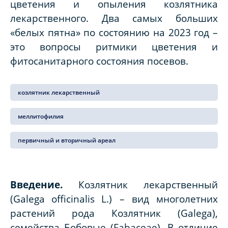
цветения и опыления козлятника
лекарственного. Два самых больших
«белых пятна» по состоянию на 2023 год –
это вопросы ритмики цветения и
фитосанитарного состояния посевов.
козлятник лекарственный
меллитофилия
первичный и вторичный ареал
Введение.
Козлятник лекарственный
(
Galega
officinalis
L
.) – вид многолетних
растений рода Козлятник (
Galega
),
семейства Бобовые (
Fabaceae
). В отличие