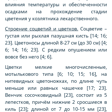
влияния температуры и обеспеченности
осадками на прохождение стадии
цветения у козлятника лекарственного.
Строение соцветий и цветков.
Соцветие –
густая или рыхлая пазушная кисть [14; 16;
23]. Цветоносы длиной 8-27 см (до 30 см) [4;
6; 14; 16; 23]. С редким опушением или
вовсе без него [4; 6].
Цветки мелкие многочисленные,
мотылькового типа [6; 10; 15; 16], на
нитевидных цветоножках, по длине чуть
меньше или равных чашечке [17;
23].
Венчик сосочковидный [23], состоит из 5
лепестков, причём нижние 2 сросшиеся в
киль [23]; длиной от 7 до 10-15 мм [23],