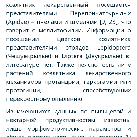
козлятник лекарственный посещается
представителями Перепончатокрылых
(
Apidae
) – пчёлами и шмелями [9; 23], что
говорит о меллитофилии. Информации о
посещении цветков козлятника
представителями отрядов
Lepidoptera
(Чешуекрылые) и
Diptera
(Двукрылые) в
литературе нет. Также неясно, есть ли у
растений козлятника лекарственного
механизмов протандрии, геркогамии или
протогинии, способствующих
перекрёстному опылению.
Из имеющихся данных по пыльцевой и
нектарной продуктивностям известны
лишь морфометрические параметры и
общая фертильность пыльцы (таблица 1)