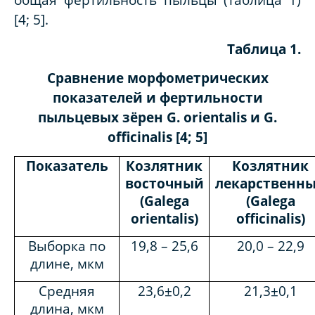
[4; 5].
Таблица 1.
Сравнение морфометрических
показателей и фертильности
пыльцевых зёрен
G
.
orientalis
и
G
.
officinalis
[4; 5]
Показатель
Козлятник
Козлятник
восточный
лекарственн
(
Galega
(Galega
orientalis
)
officinalis)
Выборка по
19,8 – 25,6
20,0 – 22,9
длине, мкм
Средняя
23,6±0,2
21,3±0,1
длина, мкм