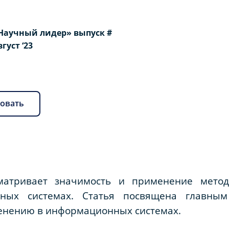
Научный лидер» выпуск #
вгуст ‘23
овать
матривает значимость и применение мето
ных системах. Статья посвящена главны
менению в информационных системах.