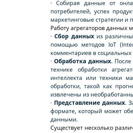
·
Собирая данные от онла
потребителей, успех проду
маркетинговые стратегии и 
Работу агрегаторов данных м
·
Сбор данных
из различны
помощью методов IoT (Inte
комментариев в социальных 
·
Обработка данных
. После
технике обработки агрега
интеллекта или техники м
обработки, такой как прог
извлечены из необработанн
·
Представление данных
. 
формате, который может об
данными.
Существует несколько разли