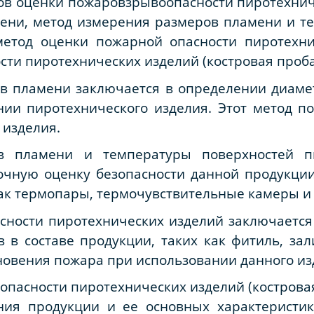
ов оценки пожаровзрывоопасности пиротехнич
ени, метод измерения размеров пламени и т
метод оценки пожарной опасности пиротехн
ти пиротехнических изделий (костровая проба
в пламени заключается в определении диаме
ии пиротехнического изделия. Этот метод по
 изделия.
в пламени и температуры поверхностей пи
очную оценку безопасности данной продукции
ак термопары, термочувствительные камеры и 
сности пиротехнических изделий заключается
в составе продукции, таких как фитиль, зали
новения пожара при использовании данного из
пасности пиротехнических изделий (костровая
ния продукции и ее основных характеристик