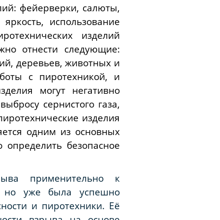
ий: фейерверки, салюты,
 яркость, использование
ротехнических изделий
жно отнести следующие:
ий, деревьев, животных и
боты с пиротехникой, и
изделия могут негативно
выбросу сернистого газа,
пиротехнические изделия
яется одним из основных
о определить безопасное
рыва применительно к
, но уже была успешно
ности и пиротехники. Её
ности взрыва на основе