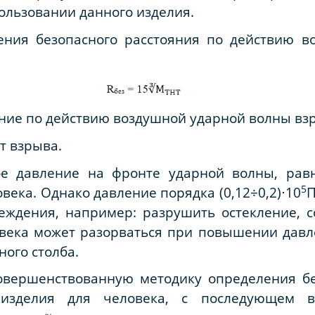
ользовании данного изделия.
ления
безопасного расстояния по действию 
ние по действию воздушной ударной волны взр
т взрыва.
ое давление на фронте ударной волны, равн
5
века. Однако давление порядка (0,12÷0,2)
⋅
10
П
еждения, например: разрушить остекление, с
ека может разорваться при повышении давлен
ного столба.
овершенствованную методику определения бе
 изделия для человека, с последующем в