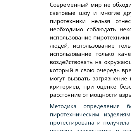
Современный мир не обходит
световые шоу и многие дру
пиротехники нельзя отне
необходимо соблюдать нек
использование пиротехники 
людей, использование тол
использование только каче
воздействовать на окружающ
который в свою очередь вре
могут вызвать загрязнение 
критериев, при оценке без
расстояние от мощности взр
Методика определения б
пиротехническим изделия
протестирована и получила 
новизна заключается в оп