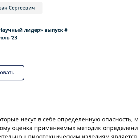
ван Сергеевич
Научный лидер» выпуск #
Июль ‘23
овать
торые несут в себе определенную опасность, м
тому оценка применяемых методик определени
тельно к пиротехническим изделиям является 