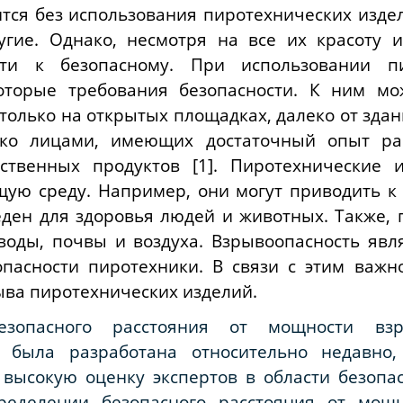
ся без использования пиротехнических издел
гие. Однако, несмотря на все их красоту и
сти к безопасному. При использовании пи
оторые требования безопасности. К ним мо
только на открытых площадках, далеко от здан
ько лицами, имеющих достаточный опыт ра
ственных продуктов [1]. Пиротехнические 
ую среду. Например, они могут приводить к 
ден для здоровья людей и животных. Также, 
воды, почвы и воздуха. Взрывоопасность явл
опасности пиротехники. В связи с этим важн
ыва пиротехнических изделий.
езопасного расстояния от мощности вз
м была разработана относительно недавно
высокую оценку экспертов в области безопас
ределении безопасного расстояния от мощ