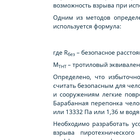
возможность взрыва при исп
Одним из методов опреде
используется формула:
где R
– безопасное расстоя
без
М
– тротиловый эквивален
ТНТ
Определено, что избыточн
считать безопасным для чело
и сооружениям легкие повр
Барабанная перепонка челов
или 13332 Па или 1,36 м водя
Необходимо разработать ус
взрыва пиротехнического