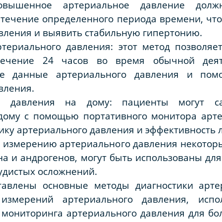
овышенное артериальное давление долж
течение определенного периода времени, чт
вления и выявить стабильную гипертонию.
териального давления: этот метод позволяе
ечение 24 часов во время обычной деят
ые данные артериального давления и помо
вления.
о давления на дому: пациенты могут са
дому с помощью портативного монитора арте
ику артериального давления и эффективность 
 измерению артериального давления некоторы
на и андрогенов, могут быть использованы дл
судистых осложнений.
тавлены основные методы диагностики арте
измерений артериального давления, испол
мониторинга артериального давления для бол