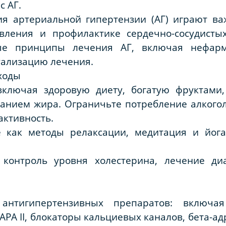
с АГ.
я артериальной гипертензии (АГ) играют ва
авления и профилактике сердечно-сосудисты
ые принципы лечения АГ, включая нефарма
ализацию лечения.
ходы
включая здоровую диету, богатую фруктам
анием жира. Ограничьте потребление алкоголя
активность.
е как методы релаксации, медитация и йог
 контроль уровня холестерина, лечение д
антигипертензивных препаратов: включая
АРА II, блокаторы кальциевых каналов, бета-а