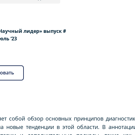
Научный лидер» выпуск #
Июль ‘23
овать
яет собой обзор основных принципов диагности
 на новые тенденции в этой области. В аннотац