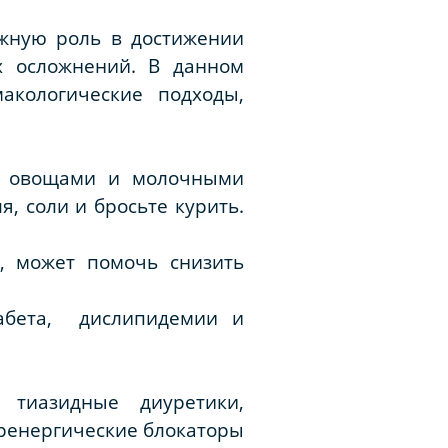
жную роль в достижении
х осложнений. В данном
кологические подходы,
и, овощами и молочными
, соли и бросьте курить.
а, может помочь снизить
иабета, дислипидемии и
 тиазидные диуретики,
дренергические блокаторы