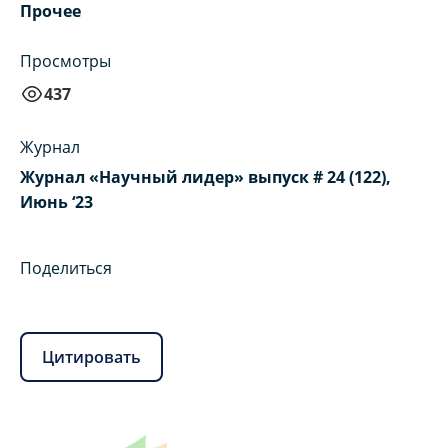
Прочее
Просмотры
437
Журнал
Журнал «Научный лидер» выпуск # 24 (122),
Июнь ‘23
Поделиться
Цитировать