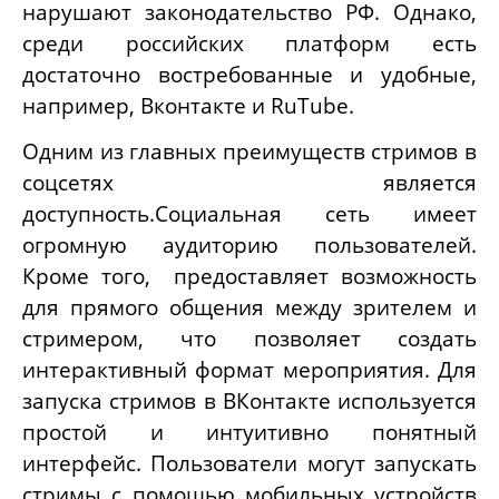
нарушают законодательство РФ. Однако,
среди российских платформ есть
достаточно востребованные и удобные,
например, Вконтакте и RuTube.
Одним из главных преимуществ стримов в
соцсетях является
доступность.Социальная сеть имеет
огромную аудиторию пользователей.
Кроме того, предоставляет возможность
для прямого общения между зрителем и
стримером, что позволяет создать
интерактивный формат мероприятия. Для
запуска стримов в ВКонтакте используется
простой и интуитивно понятный
интерфейс. Пользователи могут запускать
стримы с помощью мобильных устройств