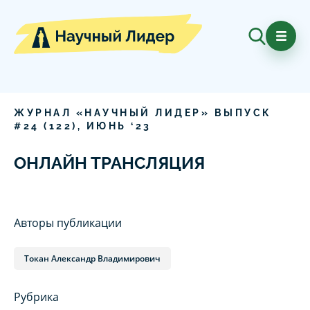
ЖУРНАЛ «НАУЧНЫЙ ЛИДЕР» ВЫПУСК
#
24
(
122
),
ИЮНЬ
‘
23
ОНЛАЙН ТРАНСЛЯЦИЯ
Авторы публикации
Токан Александр Владимирович
Рубрика