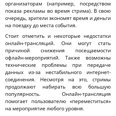
организаторам (например, посредством
показа рекламы во время стрима). В свою
очередь, зрители экономят время и деньги
на поездку до места события.
Стоит отметить и некоторые недостатки
онлайн-трансляций. Они могут стать
причиной снижения посещаемости
офлайн-мероприятий. Также возможны
технические проблемы при передаче
данных из-за нестабильного интернет-
соединения. Несмотря на это, стримы
продолжают набирать всю большую
популярность. Онлайн-трансляция
помогает пользователю «переместиться»
на мероприятие любого уровня.