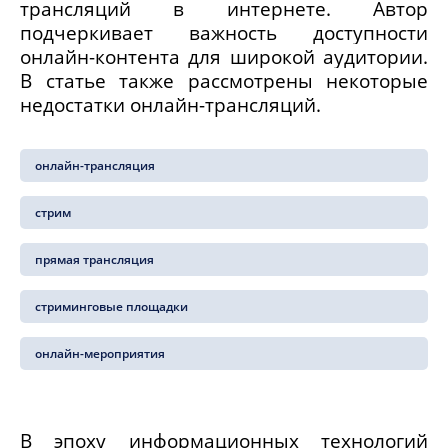
трансляций в интернете. Автор
подчеркивает важность доступности
онлайн-контента для широкой аудитории.
В статье также рассмотрены некоторые
недостатки онлайн-трансляций.
онлайн-трансляция
стрим
прямая трансляция
стриминговые площадки
онлайн-мероприятия
В эпоху информационных технологий