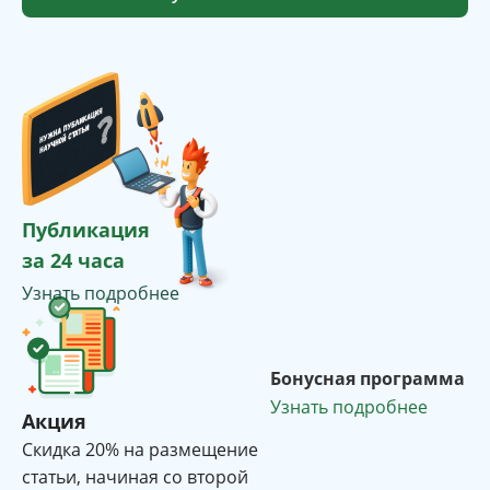
Публикация
за 24 часа
Узнать подробнее
Бонусная программа
Узнать подробнее
Акция
Cкидка 20% на размещение
статьи, начиная со второй