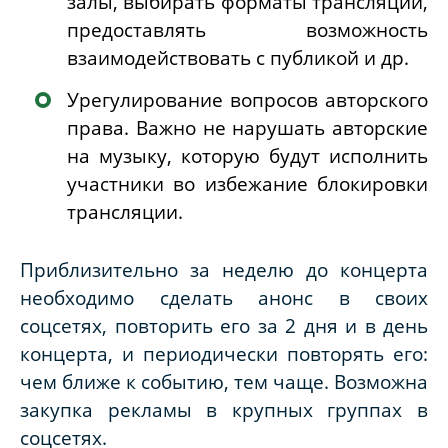
залы, выбирать форматы трансляции,
предоставлять возможность
взаимодействовать с публикой и др.
Урегулирование вопросов авторского
права. Важно не нарушать авторские
на музыку, которую будут исполнить
участники во избежание блокировки
трансляции.
Приблизительно за неделю до концерта
необходимо сделать анонс в своих
соцсетях, повторить его за 2 дня и в день
концерта, и периодически повторять его:
чем ближе к событию, тем чаще. Возможна
закупка рекламы в крупных группах в
соцсетях.