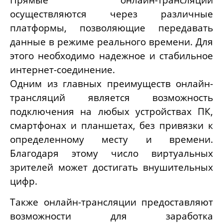
осуществляются через различные
платформы, позволяющие передавать
данные в режиме реального времени. Для
этого необходимо надежное и стабильное
интернет-соединение.
Одним из главных преимуществ онлайн-
трансляций является возможность
подключения на любых устройствах ПК,
смартфонах и планшетах, без привязки к
определенному месту и времени.
Благодаря этому число виртуальных
зрителей может достигать внушительных
цифр.
Также онлайн-трансляции предоставляют
возможности для заработка