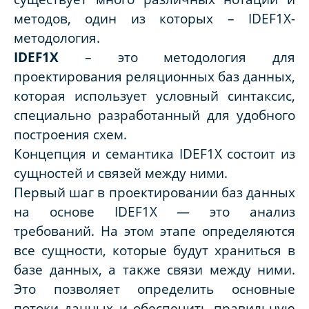
методов, один из которых –
IDEF
1
X
-
методология.
IDEF
1
X
– это методология для
проектирования реляционных баз данных,
которая использует условный синтаксис,
специально разработанный для удобного
построения схем.
Концепция и семантика
IDEF
1
X
состоит из
сущностей и связей между ними.
Первый шаг в проектировании баз данных
на основе IDEF1X — это анализ
требований. На этом этапе определяются
все сущности, которые будут храниться в
базе данных, а также связи между ними.
Это позволяет определить основные
потоки данных и обеспечить правильную