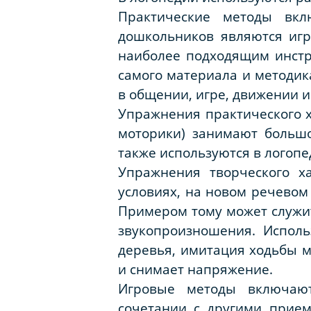
Практические методы вкл
дошкольников являются иг
наиболее подходящим инстр
самого материала и методик
в общении, игре, движении и
Упражнения практического х
моторики) занимают большо
также используются в логоп
Упражнения творческого х
условиях, на новом речевом
Примером тому может служи
звукопроизношения. Исполь
деревья, имитация ходьбы м
и снимает напряжение.
Игровые методы включают
сочетании с другими прием