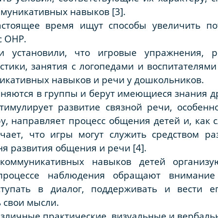
ммуникативных навыков [3].
астоящее время ищут способы увеличить по
с ОНР.
и установили, что игровые упражнения, 
стики, занятия с логопедами и воспитателям
икативных навыков и речи у дошкольников.
няются в группы и берут имеющиеся знания дру
тимулирует развитие связной речи, особенно
у, направляет процесс общения детей и, как с
чает, что игры могут служить средством р
я развития общения и речи [4].
коммуникативных навыков детей организу
процессе наблюдения обращают внимание
ступать в диалог, поддерживать и вести е
 свои мысли.
азличные практические, визуальные и вербаль