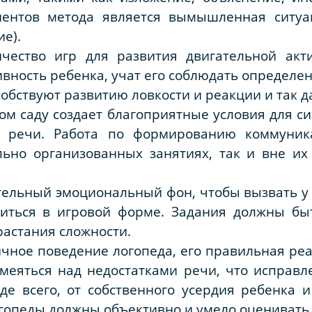
ентов метода является вымышленная ситуа
ие).
чество игр для развития двигательной акт
вность ребенка, учат его соблюдать определ
обствуют развитию ловкости и реакции и так да
ком саду создает благоприятные условия для с
 речи. Работа по формированию коммуник
ьно организованных занятиях, так и вне их 
ельный эмоциональный фон, чтобы вызвать у 
иться в игровой форме. Задания должны бы
растания сложности.
чное поведение логопеда, его правильная ре
смеяться над недостатками речи, что исправл
жде всего, от собственного усердия ребенка
огопеды должны объективно и умело оценивать 