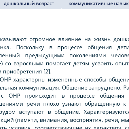
дошкольный возраст
коммуникативные навык
казывают огромное влияние на жизнь дошк
нка. Поскольку в процессе общения дети
пленный предыдущими поколениями человеч
е) со взрослыми помогает детям усвоить опы
 приобретения [2].
 ОНР характерны измененные способы общени
альная коммуникация. Общение затруднено. Р
с ОНР происходит в процессе общения с
ушениями речи плохо узнают обращенную к 
трудом вступают в общение. Характеризуют
кций (памяти, внимания, восприятия, речи, мы
ть условия, соответствующие их характеру, 