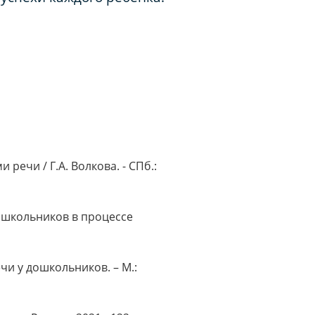
ечи / Г.А. Волкова. - СПб.:
дошкольников в процессе
ечи у дошкольников. – М.: