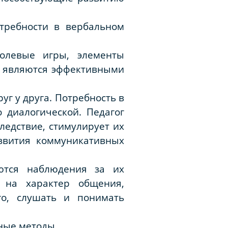
требности в вербальном
ролевые игры, элементы
и являются эффективными
г у друга. Потребность в
 диалогической. Педагог
ледствие, стимулирует их
азвития коммуникативных
ются наблюдения за их
 на характер общения,
го, слушать и понимать
ные методы.