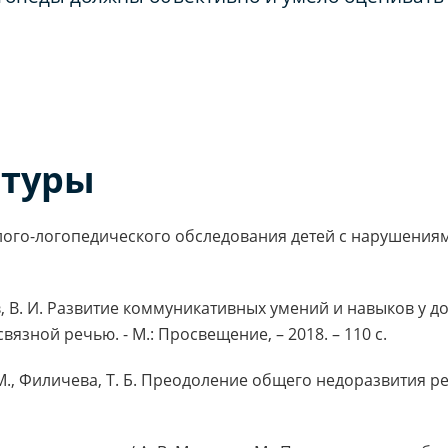
атуры
лого-логопедического обследования детей с нарушениями р
в, В. И. Развитие коммуникативных умений и навыков у 
язной речью. - М.: Просвещение, – 2018. – 110 с.
. М., Филичева, Т. Б. Преодоление общего недоразвития р