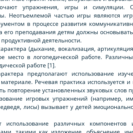
ючают упражнения, игры и симуляции. О
ры. Неотъемлемой частью игры являются игр
ументом в процессе развития коммуникатив
а его преподавания детям должны основывать
 продуктивной деятельности.
арактера (дыхание, вокализация, артикуляци
е место в логопедической работе. Различн
едической работе
[1]
.
арактера предполагают использование изу
 материале. Речевая практика используется и 
ть повторение установленных звуковых слов 
зование игровых упражнений (например, им
едведя, лисы) вызывает у детей эмоциональн
 использование различных компонентов и
ами, такими как изложение, объяснение, инс