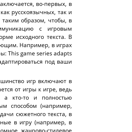
аключается, во-первых, в
как русскоязычных, так и
 таким образом, чтобы, в
оммуникацию с игровым
орме исходного текста. В
ующим. Например, в играх
ры:
This game series adapts
ет адаптироваться под ваши
ьшинство игр включают в
тся от игры к игре, ведь
 а кто-то и полностью
ым способом (например,
дачи сюжетного текста, в
нные в игру (например, в
ромное жанрово-стилевое