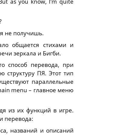
 But as you know, I'm quite
?
ня не получишь.
ало общается стихами и
речи зеркала и Бигби.
о способ перевода, при
ю структуру ПЯ. Этот тип
существуют параллельные
ain
menu
– главное меню
дя из их функций в игре.
и перевода:
йса, названий и описаний