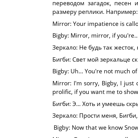
переводом загадок, песен 
размеру реплики.
Например
:
Mirror: Your impatience is call
Bigby: Mirror, mirror, if you're..
Зеркало: Не будь так жесток,
Бигби: Свет мой зеркальце с
Bigby: Uh... You're not much of a
Mirror: I'm sorry, Bigby, I jus
prolific, if you want me to sho
Бигби: Э… Хоть и умеешь скр
Зеркало: Прости меня, Бигби,
Bigby: Now that we know Snow'