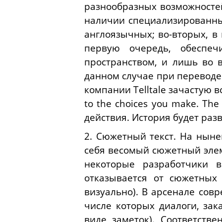
разнообразных возможностей
наличии специализированных
англоязычных; во-вторых, в
первую очередь, обеспе
пространством, и лишь во в
данном случае при переводе
компании
Telltale
зачастую в
to the choices you make. The
действия. История будет разв
2. Сюжетный текст. На нын
себя весомый сюжетный элеме
некоторые разработчики 
отказывается от сюжетных
визуально). В арсенале сов
числе которых диалоги, зак
виде заметок). Соответств