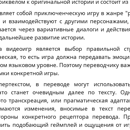
риквелом к оригинальной истории и состоит из 
вляет собой приключенческую игру в жанре "poi
и взаимодействуют с другими персонажами,
ается через вариативные диалоги и действия
 дальнейшее развитие истории.
 видеоигр является выбор правильной ст
ческая, то есть игра должна передавать эмоц
ом языковом уровне. Поэтому переводчику важ
амки конкретной игры.
пертекстом, в переводе могут использоват
 что станет очевидным далее по тексту. Од
это транскреация, или прагматическая адапт
маются изменения, вносимые в текст пер
тороны конкретного рецептора перевода
.
Пр
нить подобающий геймплей и ощущения от игр