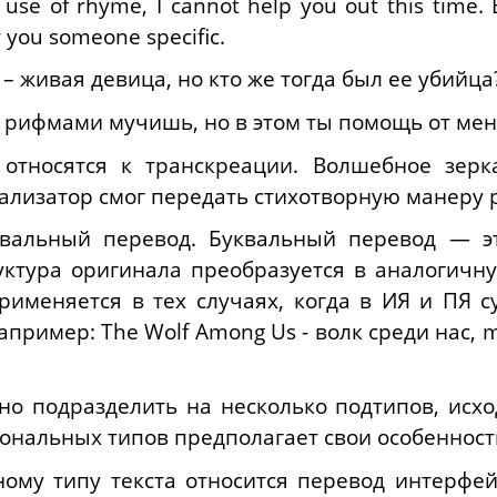
t use of rhyme, I cannot help you out this time.
w you someone specific.
– живая девица, но кто же тогда был ее убийца
ы рифмами мучишь, но в этом ты помощь от ме
тносятся к транскреации. Волшебное зерк
окализатор смог передать стихотворную манеру 
вальный перевод.
Буквальный перевод
— эт
уктура оригинала преобразуется в аналогичну
рименяется в тех случаях, когда в ИЯ и ПЯ 
апример:
The Wolf Among Us - волк среди нас,
m
но подразделить на несколько подтипов, исхо
иональных типов предполагает свои особенност
нному типу текста относится перевод интерфе