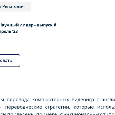
т Ренатович
Научный лидер» выпуск #
Апрель ‘23
овать
м перевода компьютерных видеоигр с англи
ы переводческие стратегии, которые испол
ыли приведены примеры функциональных типов