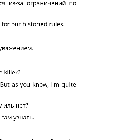
ся из-за ограничений по
for our historied rules.
 уважением.
 killer?
. But as you know, I'm quite
 иль нет?
 сам узнать.