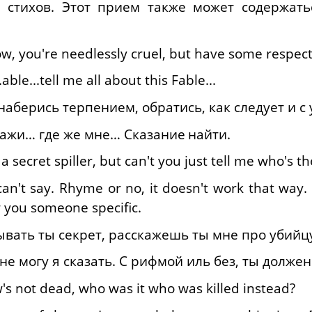
и стихов. Этот прием также может содержать
ow, you're needlessly cruel, but have some respect 
.able...tell me all about this Fable...
 наберись терпением, обратись, как следует и с
кажи… где же мне… Сказание
найти
.
 secret spiller, but can't you just tell me who's the
t can't say. Rhyme or no, it doesn't work that way
w you someone specific.
ывать ты секрет, расскажешь ты мне про убийцу
не могу я сказать. С рифмой иль без, ты должен
s not dead, who was it who was killed instead?