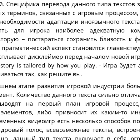
. Специфика перевода данного типа текстов з
 терминов, связанных с игровым процессом, 
 необходимости адаптации иноязычного текста
чить для игрока наиболее адекватную к
торую – постараться сохранить близость к ф
 прагматический аспект становится главенств
сплывает дисклеймер перед началом новой иг
 story is tailored by how you play. - Игра буд
иваться так, как решите вы.
ешнем этапе развития игровой индустрии бол
нт. Количество данного текста сильно отличае
выводят на первый план игровой процесс,
 элементов, либо привносит их каким-то ин
ременных видеоигр есть несколько способов по
адровый голос, всевозможные тексты, встрое
енно, данный тип текста включает в себя ог