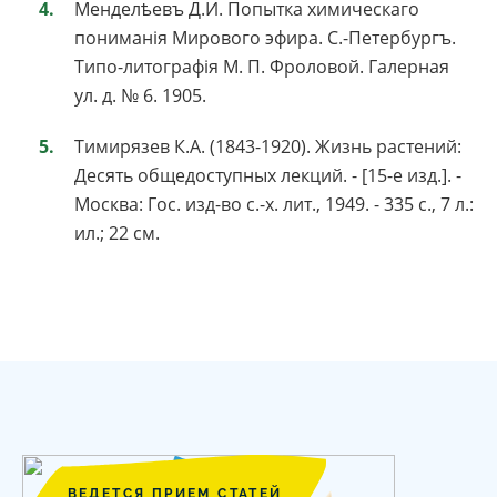
Менделѣевъ Д.И. Попытка химическаго
пониманія Мирового эфира. С.-Петербургъ.
Типо-литографія М. П. Фроловой. Галерная
ул. д. № 6. 1905.
Тимирязев К.А. (1843-1920). Жизнь растений:
Десять общедоступных лекций. - [15-е изд.]. -
Москва: Гос. изд-во с.-х. лит., 1949. - 335 с., 7 л.:
ил.; 22 см.
ВЕДЕТСЯ ПРИЕМ СТАТЕЙ