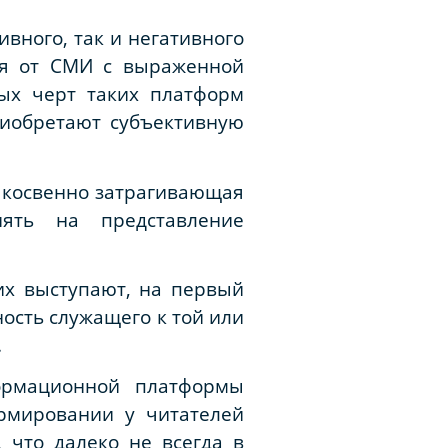
вного, так и негативного
ая от СМИ с выраженной
ных черт таких платформ
риобретают субъективную
 косвенно затрагивающая
иять на представление
их выступают, на первый
ость служащего к той или
.
ормационной платформы
ормировании у читателей
 что далеко не всегда в