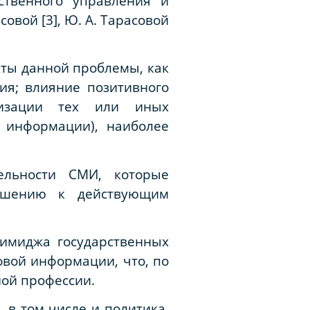
ственного управления и
асовой [3], Ю. А. Тарасовой
кты данной проблемы, как
ия; влияние позитивного
лизации тех или иных
 информации), наиболее
ельности СМИ, которые
ошению к действующим
 имиджа государственных
овой информации, что, по
ной профессии.
 в том числе и политика,