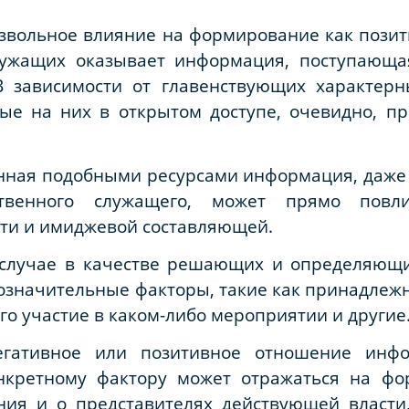
звольное влияние на формирование как позити
лужащих оказывает информация, поступающ
В зависимости от главенствующих характер
ые на них в открытом доступе, очевидно, п
енная подобными ресурсами информация, даже
ственного служащего, может прямо повл
сти и имиджевой составляющей.
 случае в качестве решающих и определяющ
лозначительные факторы, такие как принадлежн
го участие в каком-либо мероприятии и другие
егативное или позитивное отношение инф
онкретному фактору может отражаться на ф
ния и о представителях действующей власти,