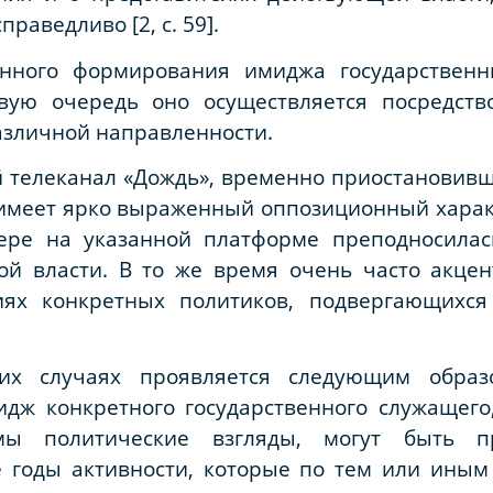
раведливо [2, с. 59].
енного формирования имиджа государствен
вую очередь оно осуществляется посредств
азличной направленности.
телеканал «Дождь», временно приостановивш
, имеет ярко выраженный оппозиционный характ
фере на указанной платформе преподносилас
ой власти. В то же время очень часто акцен
ях конкретных политиков, подвергающихся 
ких случаях проявляется следующим образ
идж конкретного государственного служащег
мы политические взгляды, могут быть п
 годы активности, которые по тем или ины