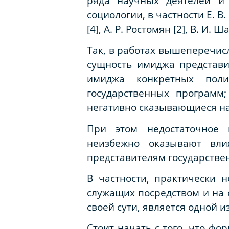
ряда научных деятелей и 
социологии, в частности Е. В. 
[4], А. Р. Ростомян [2], В. И. 
Так, в работах вышеперечис
сущность имиджа представи
имиджа конкретных поли
государственных программ
негативно сказывающиеся на
При этом недостаточное 
неизбежно оказывают вл
представителям государстве
В частности, практически 
служащих посредством и на 
своей сути, является одной 
Стоит начать с того, что ф