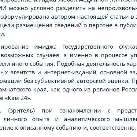
МИ можно условно разделить на непроизволь
сформулирована автором настоящей статьи в 
 цели размещения сведений о персоне в публ
и.
мирование имиджа государственного служ
 возможных случаев, а именно в процессе у
или иного события. Подобная деятельность хар
х агентств и интернет-изданий, основной за
мации без субъективной авторской оценки. П
амчатского края, как одного из регионов Рос
е «Кам 24».
ь (зритель) при ознакомлении с предст
е личного опыта и аналитического мышле
ние к описанному событию и, соответственно,