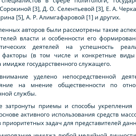
специалистов в сфере политологи, государ
Сорокиной [3], Д. О. Селентьевой [3], Е. А. Черк
Шарина [5], А. Р. Алимгафаровой [1] и других.
ленных авторов были рассмотрены такие аспе
телей власти и особенности его формирован
тических деятелей на успешность реа
; факторы (в том числе и конкретные виды
 имидже государственного служащего.
внимание уделено непосредственной деят
ияние на мнение общественности по отн
нной службы.
не затронуты приемы и способы укрепления
основе активного использования средств масс
из приоритетных задач для представителей дан
ормирование имиджа любой медийной личности,