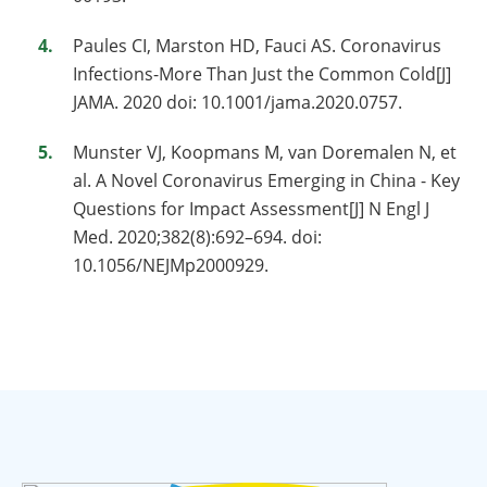
Paules CI, Marston HD, Fauci AS. Coronavirus
Infections-More Than Just the Common Cold[J]
JAMA. 2020 doi: 10.1001/jama.2020.0757.
Munster VJ, Koopmans M, van Doremalen N, et
al. A Novel Coronavirus Emerging in China - Key
Questions for Impact Assessment[J] N Engl J
Med. 2020;382(8):692–694. doi:
10.1056/NEJMp2000929.