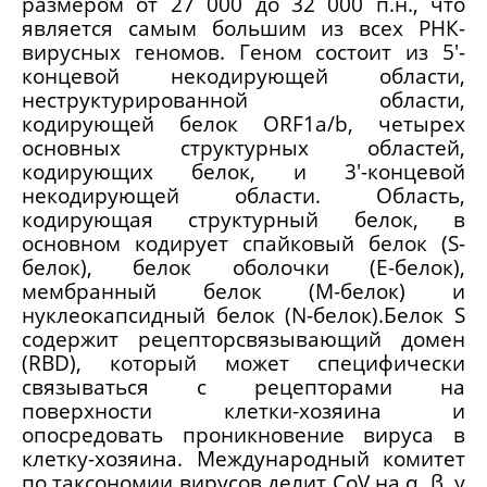
размером от 27 000 до 32 000 п.н., что
является самым большим из всех РНК-
вирусных геномов. Геном состоит из 5'-
концевой некодирующей области,
неструктурированной области,
кодирующей белок ORF1a/b, четырех
основных структурных областей,
кодирующих белок, и 3'-концевой
некодирующей области. Область,
кодирующая структурный белок, в
основном кодирует спайковый белок (S-
белок), белок оболочки (E-белок),
мембранный белок (M-белок) и
нуклеокапсидный белок (N-белок).Белок S
содержит рецепторсвязывающий домен
(RBD), который может специфически
связываться с рецепторами на
поверхности клетки-хозяина и
опосредовать проникновение вируса в
клетку-хозяина. Международный комитет
по таксономии вирусов делит CoV на α, β, γ