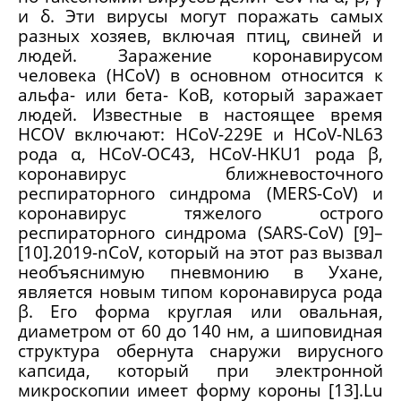
и δ. Эти вирусы могут поражать самых
разных хозяев, включая птиц, свиней и
людей. Заражение коронавирусом
человека (HCoV) в основном относится к
альфа- или бета- КоВ, который заражает
людей. Известные в настоящее время
HCOV включают: HCoV-229E и HCoV-NL63
рода α, HCoV-OC43, HCoV-HKU1 рода β,
коронавирус ближневосточного
респираторного синдрома (MERS-CoV) и
коронавирус тяжелого острого
респираторного синдрома (SARS-CoV) [9]–
[10].2019-nCoV, который на этот раз вызвал
необъяснимую пневмонию в Ухане,
является новым типом коронавируса рода
β. Его форма круглая или овальная,
диаметром от 60 до 140 нм, а шиповидная
структура обернута снаружи вирусного
капсида, который при электронной
микроскопии имеет форму короны [13].Lu