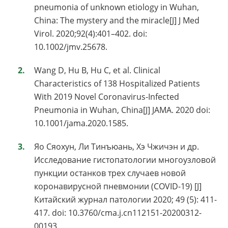
pneumonia of unknown etiology in Wuhan,
China: The mystery and the miracle[J] J Med
Virol. 2020;92(4):401–402. doi:
10.1002/jmv.25678.
Wang D, Hu B, Hu C, et al. Clinical
Characteristics of 138 Hospitalized Patients
With 2019 Novel Coronavirus-Infected
Pneumonia in Wuhan, China[J] JAMA. 2020 doi:
10.1001/jama.2020.1585.
Яо Сяохун, Ли Тинъюань, Хэ Чжичэн и др.
Исследование гистопатологии многоузловой
пункции останков трех случаев новой
коронавирусной пневмонии (COVID-19) [J]
Китайский журнал патологии 2020; 49 (5): 411-
417. doi: 10.3760/cma.j.cn112151-20200312-
00193.