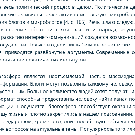
 весь политический процесс в целом. Политические дея
анские активисты также активно используют микроблоги
я блогов и микроблогов [4. с. 165]. Речь шла о следу
еспечение обратной связи власти и народа; «рупо
 развитию интернет-коммуникаций создаётся возможнос
осударства. Только в одной лишь Сети интернет может 
я, приводятся развёрнутые аргументы. Современные с
рнизации политических институтов.
огосфера является неотъемлемой частью массмеди
формации. Блоги могут позволить каждому человеку, 
и успешным. Большое количество людей хотят получать 
ормат способны предоставить человеку найти канал по
ции. Получается, блогосфера способствует оказанию
нашу жизнь и плотно закрепились в нашем подсознании.
осударством, кроме того, они способствуют объединен
ия вопросов на актуальные темы. Популярность того или