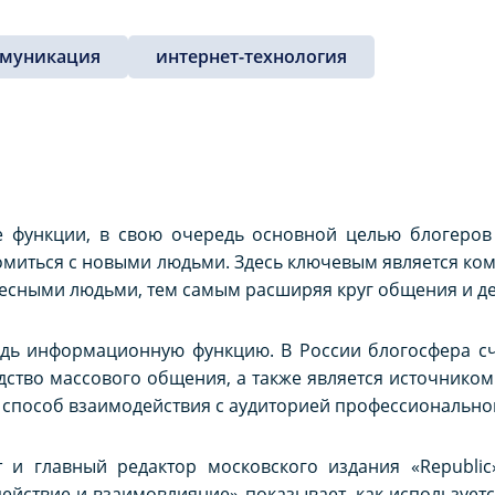
ммуникация
интернет-технология
 функции, в свою очередь основной целью блогеров
комиться с новыми людьми. Здесь ключевым является ком
ресными людьми, тем самым расширяя круг общения и д
едь информационную функцию. В России блогосфера сч
дство массового общения, а также является источник
ак способ взаимодействия с аудиторией профессионально
 и главный редактор московского издания «Republic»
ействие и взаимовлияние» показывает, как использует