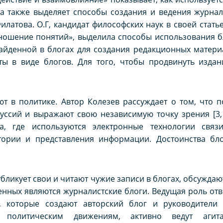
а также выделяет способы создания и ведения журнал
 Филатова. О.Г, кандидат философских наук в своей стат
ношение понятий», выделила способы использования бл
айденной в блогах для создания редакционных матери
ты в виде блогов. Для того, чтобы продвинуть издан
т в политике. Автор Колезев рассуждает о том, что п
ссий и выражают свою независимую точку зрения [3, с
ма, где используются электронные технологии связ
ории и представления информации. Достоинства бло
бликует свои и читают чужие записи в блогах, обсуждаю
нных являются журналистские блоги. Ведущая роль отв
, которые создают авторский блог и руководители 
 политическим движениям, активно ведут агита