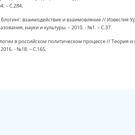
4. – С.284.
и блогинг: взаимодействие и взаимовляние // Известия 
ования, науки и культуры. – 2010. - №1. – С.37.
ологии в российском политическом процессе // Теория и
016. - №18. – С.165.