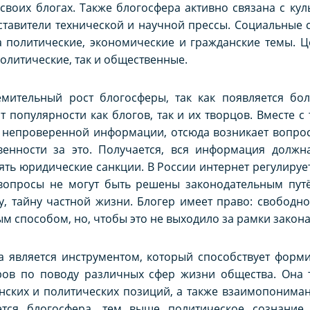
 своих блогах. Также блогосфера активно связана с ку
ставители технической и научной прессы. Социальные с
а политические, экономические и гражданские темы. 
олитические, так и общественные.
мительный рост блогосферы, так как появляется бо
т популярности как блогов, так и их творцов. Вместе с
и непроверенной информации, отсюда возникает вопро
енности за это. Получается, вся информация должна 
ть юридические санкции. В России интернет регулиру
 вопросы не могут быть решены законодательным путё
 тайну частной жизни. Блогер имеет право: свободно 
 способом, но, чтобы это не выходило за рамки закона
а является инструментом, который способствует форм
ров по поводу различных сфер жизни общества. Она 
ских и политических позиций, а также взаимопониман
тся блогосфера, тем выше политическое сознание 