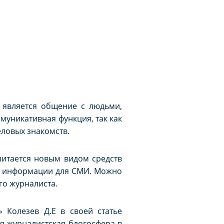
 является общение с людьми,
муникативная функция, так как
еловых знакомств.
итается новым видом средств
ом информации для СМИ. Можно
го журналиста.
 Колезев Д.Е в своей статье
ся журналистская блогосфера в