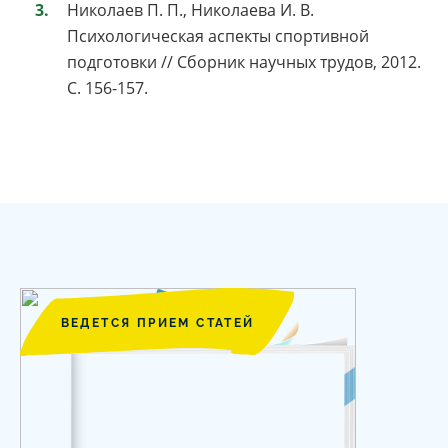
Николаев П. П., Николаева И. В.
Психологическая аспекты спортивной
подготовки // Сборник научных трудов, 2012.
С. 156-157.
ВЕДЕТСЯ ПРИЕМ СТАТЕЙ