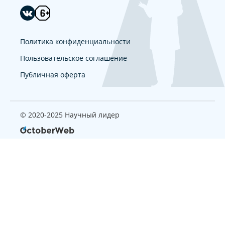
Политика конфиденциальности
Пользовательское соглашение
Публичная оферта
© 2020-2025 Научный лидер