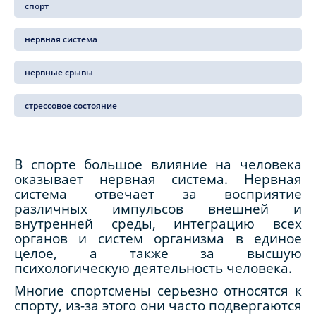
спорт
нервная система
нервные срывы
стрессовое состояние
В спорте большое влияние на человека
оказывает нервная система. Нервная
система отвечает за восприятие
различных импульсов внешней и
внутренней среды, интеграцию всех
органов и систем организма в единое
целое, а также за высшую
психологическую деятельность человека.
Многие спортсмены серьезно относятся к
спорту, из-за этого они часто подвергаются