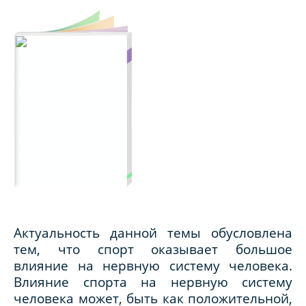
Актуальность данной темы обусловлена
тем, что спорт оказывает большое
влияние на нервную систему человека.
Влияние спорта на нервную систему
человека может, быть как положительной,