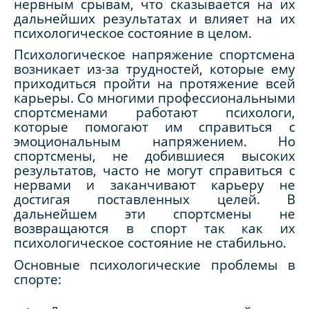
нервным срывам, что сказывается на их
дальнейших результатах и влияет на их
психологическое состояние в целом.
Психологическое напряжение спортсмена
возникает из-за трудностей, которые ему
приходиться пройти на протяжение всей
карьеры. Со многими профессиональными
спортсменами работают психологи,
которые помогают им справиться с
эмоциональным напряжением. Но
спортсмены, не добившиеся высоких
результатов, часто не могут справиться с
нервами и заканчивают карьеру не
достигая поставленных целей. В
дальнейшем эти спортсмены не
возвращаются в спорт так как их
психологическое состояние не стабильно.
Основные психологические проблемы в
спорте: