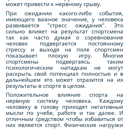
может привести к нервному срыву.
При ожидании какого-либо события,
имеющего важное значение, у человека
развивается "стресс ожидания". Это
сильно влияет на результат спортсмена
так как часто думая о соревнование
человек подвергается постоянному
стрессу и выходя на поле спортсмен
показывает плохую игру. Многие
спортсмены подвергаясь таким
психологическим нападкам не могут
раскрыть свой потенциал полностью и в
дальнейшем это может отразится на их
результаты в спорте в целом.
Положительное влияние спорта на
нервную систему человека. Каждому
человеку в голову приходят негативные
мысли по учебе, работе и так далее. И
отличным средством чтобы избавиться от
них является спорт. Физические нагрузки