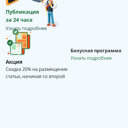
Публикация
за 24 часа
Узнать подробнее
Бонусная программа
Узнать подробнее
Акция
Cкидка 20% на размещение
статьи, начиная со второй