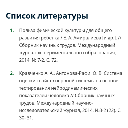
Список литературы
Польза физической культуры для общего
развития ребенка / Е. А. Амиралиева [и др.]. //
Сборник научных трудов. Международный
журнал экспериментального образования,
2014. № 7-2. С. 72.
Кравченко А. А., Антонова-Рафи Ю. В. Система
оценки свойств нервной системы на основе
тестирования нейродинамических
показателей человека // Сборник научных
трудов. Международный научно-
исследовательский журнал, 2014. №3-2 (22). С.
30- 31.