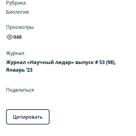
Рубрика
Биология
Просмотры
948
Журнал
Журнал «Научный лидер» выпуск # 53 (98),
Январь ‘23
Поделиться
Цитировать